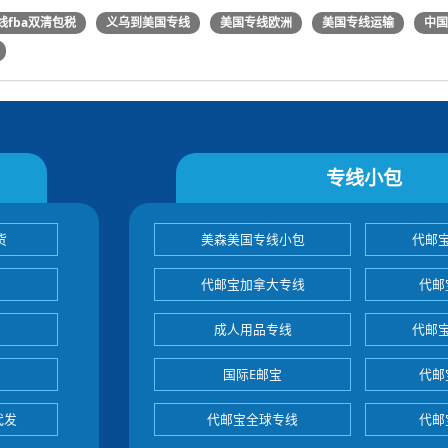
线fba双清包税
义乌到美国专线
美国专线欧洲
美国专线运输
中
专线小包
货
美森美国专线小包
代邮
代邮宝加拿大专线
代邮
成人用品专线
代邮
国际E邮宝
代邮
代发
代邮宝全球专线
代邮