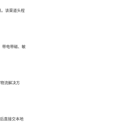
惠。该渠道头程
货、带电带磁、敏
的物流解决方
关后直接交本地