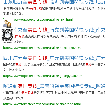
山东临沂至
美国专线
_临沂到美国特快专线_临沂
韬博供应链临沂FBA
美国专线
是韬博国际物流自主操作的渠道,针对从山东临
采用大陆和香...
https://www.topestexpress.com/usaline-linyi.html
四川南充至
美国专线
_南充到美国特快专线_南充
南充到
美国专线
,南充到美国特快专线,南充FBA美国专线 韬博供应链南充
感货的专线物...
https://www.topestexpress.com/usaline-nanchong.html
四川广元至
美国专线
_广元到美国特快专线_广元
国际物流
专线
一般是说直接到某个国家的物流线路、国际物流
专线
基本都是
案、比如您选择了...
https://www.topestexpress.com/usaline-guangyuan.html
昭通到
美国专线
_云南昭通至美国特快专线_昭通
代邮宝昭通至
美国专线
是韬博供应链针对从中国昭通发往美国的电商小包而制
派送商USPS,具...
https://www.topestexpress.com/usaline-zhaotong.html