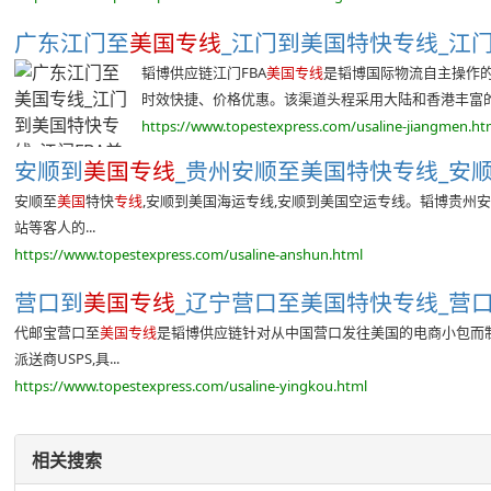
广东江门至
美国专线
_江门到美国特快专线_江门
韬博供应链江门FBA
美国专线
是韬博国际物流自主操作的
时效快捷、价格优惠。该渠道头程采用大陆和香港丰富的空
https://www.topestexpress.com/usaline-jiangmen.ht
安顺到
美国专线
_贵州安顺至美国特快专线_安顺
安顺至
美国
特快
专线
,安顺到美国海运专线,安顺到美国空运专线。韬博贵州安
站等客人的...
https://www.topestexpress.com/usaline-anshun.html
营口到
美国专线
_辽宁营口至美国特快专线_营口
代邮宝营口至
美国专线
是韬博供应链针对从中国营口发往美国的电商小包而制
派送商USPS,具...
https://www.topestexpress.com/usaline-yingkou.html
相关搜索