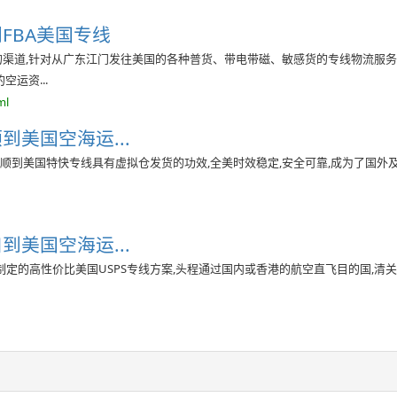
FBA美国专线
渠道,针对从广东江门发往美国的各种普货、带电带磁、敏感货的专线物流服务
运资...
ml
到美国空海运...
顺到美国特快专线具有虚拟仓发货的功效,全美时效稳定,安全可靠,成为了国外及
到美国空海运...
定的高性价比美国USPS专线方案,头程通过国内或香港的航空直飞目的国,清