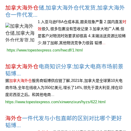
加拿大海外仓
储,加拿大海外仓代发货,加拿大海外
仓一件代发...
1.入亚马逊FBA仓成本高,跟卖现象严重 2.国内直发
时
效
很久,很多包裹没有签收记录 3.加拿大地广人稀,但
是客户对物流时效要求却很高 4.末端派送资源比较稀
少,除了加邮,其他物流竞争力很弱 韬博
...
https://www.topestexpress.com/hwcdf/1.html
加拿大海外仓
电商知识分享:加拿大电商市场前景
韬博...
据
加拿大海外仓
服务商韬博供应链了解,2021年,加拿大是全球第10大电
商市场,全年在线收入为350亿美元,增长了14%,领先于澳大利亚,排在印
度尼西亚之后。和其他电商...
https://www.topestexpress.com/xinwenzixun/hyzs/622.html
海外仓
一件代发与小包直邮的区别对比哪个更好
韬博...