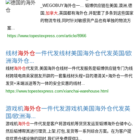
_WEGOBUY海外仓一... 韬博供应链在美国,澳洲,德
国,
加拿大
,英国都有海外仓,并配套了多条到这些国家
的物流专线,同时针对敏感货产品也有单独的物流方
案...
https://www.topestexpress.com/article/8966
线材
海外仓
一件代发线材美国海外仓代发英国/欧
洲海外仓...
线材
海外仓
代发货,美国海外仓线材一件代发服务是韬博供应链专门为线
材跨境电商卖家朋友开辟的一套集线材头程+目的港清关+海外仓一件代
发货+末端派送等为一体的安全实惠的线材...
https://www.topestexpress.com/xianchai-warehouse.html
游戏机
海外仓
一件代发游戏机美国海外仓代发英
国/欧洲海...
游戏机
海外仓
一件代发是客户将游戏机等货货发运至韬博海外仓储中心,
然后韬博帮其进行理货,上架,打包,发货等一系列综合方案。在为客户提
供优质仓储设施的同时,我们还免费提供3...