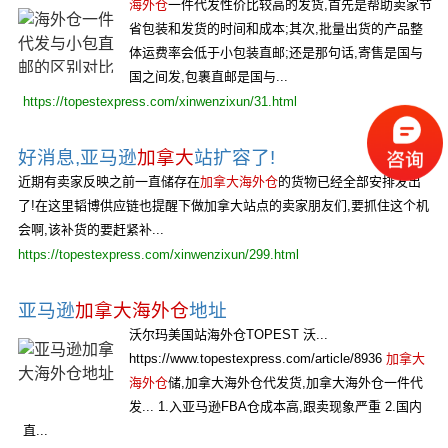
海外仓
一件代发性价比较高的发货,首先是帮助卖家节
省包装和发货的时间和成本;其次,批量出货的产品整
体运费率会低于小包装直邮;还是那句话,寄售是国与
国之间发,包裹直邮是国与...
https://topestexpress.com/xinwenzixun/31.html
好消息,亚马逊
加拿大
站扩容了!
近期有卖家反映之前一直储存在
加拿大海外仓
的货物已经全部安排发出
了!在这里韬博供应链也提醒下做加拿大站点的卖家朋友们,要抓住这个机
会啊,该补货的要赶紧补...
https://topestexpress.com/xinwenzixun/299.html
亚马逊
加拿大海外仓
地址
沃尔玛美国站海外仓TOPEST 沃...
https://www.topestexpress.com/article/8936
加拿大
海外仓
储,加拿大海外仓代发货,加拿大海外仓一件代
发... 1.入亚马逊FBA仓成本高,跟卖现象严重 2.国内
直...