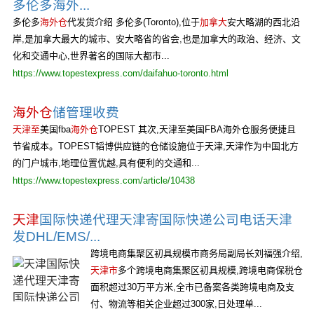
多伦多海外...
多伦多
海外仓
代发货介绍 多伦多(Toronto),位于
加拿大
安大略湖的西北沿
岸,是加拿大最大的城市、安大略省的省会,也是加拿大的政治、经济、文
化和交通中心,世界著名的国际大都市...
https://www.topestexpress.com/daifahuo-toronto.html
海外仓
储管理收费
天津至
美国fba
海外仓
TOPEST 其次,天津至美国FBA海外仓服务便捷且
节省成本。TOPEST韬博供应链的仓储设施位于天津,天津作为中国北方
的门户城市,地理位置优越,具有便利的交通和...
https://www.topestexpress.com/article/10438
天津
国际快递代理天津寄国际快递公司电话天津
发DHL/EMS/...
跨境电商集聚区初具规模市商务局副局长刘福强介绍,
天津市
多个跨境电商集聚区初具规模,跨境电商保税仓
面积超过30万平方米,全市已备案各类跨境电商及支
付、物流等相关企业超过300家,日处理单...