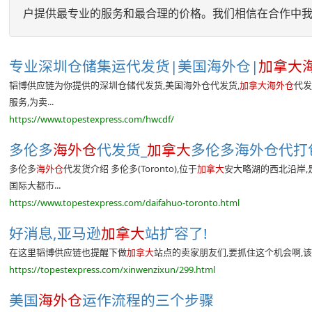
户提供最专业的服务和最合理的价格。我们相信在合作中
专业深圳仓储集运代发货|美国海外仓|
加拿大
韬博供应链为你提供的深圳仓储代发货,美国海外仓代发货,
加拿大海外仓
代发
服务,为卖...
https://www.topestexpress.com/hwcdf/
多伦多
海外仓
代发货_
加拿大
多伦多海外仓代打包
多伦多
海外仓
代发货介绍 多伦多(Toronto),位于
加拿大
安大略湖的西北沿岸,
国际大都市...
https://www.topestexpress.com/daifahuo-toronto.html
好消息,亚马逊
加拿大
站扩容了!
在这里韬博供应链也提醒下做
加拿大
站点的卖家朋友们,要抓住这个机会啊,该
https://topestexpress.com/xinwenzixun/299.html
美国
海外仓
运作流程的三个步骤