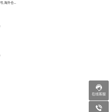
海外仓...
转
转
在线客服