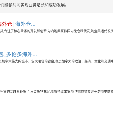
我们能够共同实现业务增长和成功发展。
海外仓
|海外仓...
货,专注于核心业务的开发和创新,为内地卖家做国内免仓租代发,淘宝集运代发,
_多伦多海外...
是加拿大最大的城市、安大略省的省会,也是加拿大的政治、经济、文化和交通中
补货的要赶紧补货了,只要货物充足,能够持续出货,韬博供应链专注于跨境电商物流服