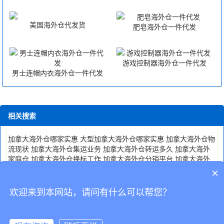
美国海外仓代发货
肥皂海外仓一件代发
游戏控制器海外仓一件代发
男士连帽内衣海外仓一件代发
相关搜索
加拿大海外仓哪家实惠
大型加拿大海外仓哪家实惠
加拿大海外仓物
流现状
加拿大海外仓集运业务
加拿大海外仓转运多久
加拿大海外
家庭仓
加拿大海外仓换标工作
加拿大海外仓分销平台
加拿大海外
仓电话
加拿大海外仓服务定制
玩具加拿大海外仓报价
海运加拿大
×
海外仓价位
箱包配饰加拿大海外仓优势
加拿大海外仓定制服务
广
东加拿大海外仓
欢迎来到本网站，请问有什么可以帮您？
CopyRight © 深圳市韬博供应链有限公司