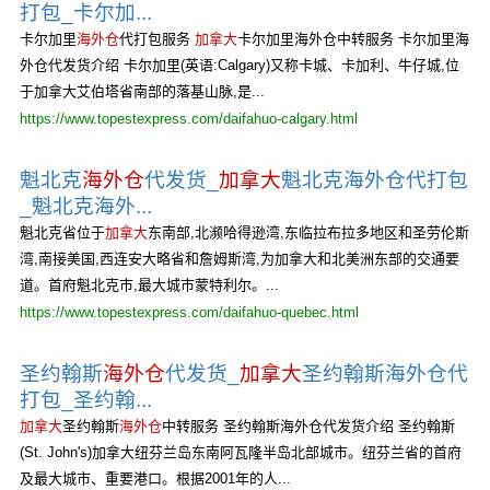
打包_卡尔加...
卡尔加里
海外仓
代打包服务
加拿大
卡尔加里海外仓中转服务 卡尔加里海
外仓代发货介绍 卡尔加里(英语:Calgary)又称卡城、卡加利、牛仔城,位
于加拿大艾伯塔省南部的落基山脉,是...
https://www.topestexpress.com/daifahuo-calgary.html
魁北克
海外仓
代发货_
加拿大
魁北克海外仓代打包
_魁北克海外...
魁北克省位于
加拿大
东南部,北濒哈得逊湾,东临拉布拉多地区和圣劳伦斯
湾,南接美国,西连安大略省和詹姆斯湾,为加拿大和北美洲东部的交通要
道。首府魁北克市,最大城市蒙特利尔。...
https://www.topestexpress.com/daifahuo-quebec.html
圣约翰斯
海外仓
代发货_
加拿大
圣约翰斯海外仓代
打包_圣约翰...
加拿大
圣约翰斯
海外仓
中转服务 圣约翰斯海外仓代发货介绍 圣约翰斯
(St. John's)加拿大纽芬兰岛东南阿瓦隆半岛北部城市。纽芬兰省的首府
及最大城市、重要港口。根据2001年的人...