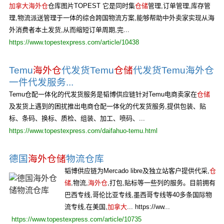
加拿大海外仓
仓库图片TOPEST 它是同时集
仓储
管理,订单管理,库存管
理,物流派送管理于一体的综合跨国物流方案,能够帮助中外卖家实现从海
外消费者本土发货,从而缩短订单周期,完...
https://www.topestexpress.com/article/10438
Temu
海外仓
代发货Temu
仓储
代发货Temu海外仓
一件代发服务...
Temu仓配一体化的代发货服务是韬博供应链针对Temu电商卖家在
仓储
及发货上遇到的困扰推出电商仓配一体化的代发货服务,提供包装、贴
标、条码、换标、质检、组装、加工、喷码、...
https://www.topestexpress.com/daifahuo-temu.html
德国
海外仓储
物流仓库
韬博供应链为Mercado libre及独立站客户提供代采,
仓
储
,物流,
海外仓
,打包,贴标等一些列的服务。目前拥有
巴西专线,哥伦比亚专线,墨西哥专线等40多条国际物
流专线,在美国,
加拿大
... https://ww...
https://www.topestexpress.com/article/10735