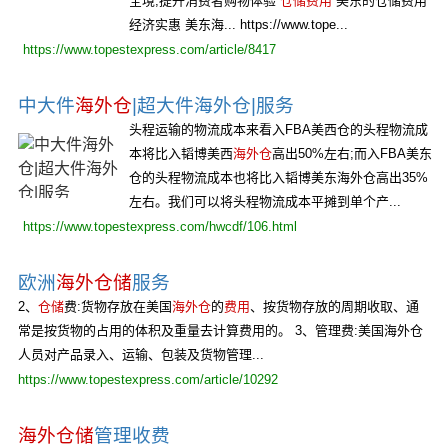
全境,提升消费者购物体验
仓储费用
美东的仓储费用
经济实惠 美东海... https://www.tope...
https://www.topestexpress.com/article/8417
中大件
海外仓
|超大件海外仓|服务
头程运输的物流成本来看入FBA美西仓的头程物流成
本将比入韬博美西
海外仓
高出50%左右;而入FBA美东
仓的头程物流成本也将比入韬博美东海外仓高出35%
左右。我们可以将头程物流成本平摊到单个产...
https://www.topestexpress.com/hwcdf/106.html
欧洲
海外仓储
服务
2、
仓储
费:货物存放在美国
海外仓
的
费用
、按货物存放的周期收取、通
常是按货物的占用的体积及重量去计算费用的。 3、管理费:美国海外仓
人员对产品录入、运输、包装及货物管理...
https://www.topestexpress.com/article/10292
海外仓储
管理收费