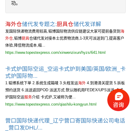
功。
海外仓
储代发专题之:
厨具仓
储代发详解
发国际快递物流费用较高,韬博国际物流供应链建议大家可提前备货到
海
外仓
,韬博
厨具
仓储代发对接本土优质物流商,1-3天可派送到门,提高客户
体验,降低物流成本,缩...
https://www.topestexpress.com/xinwenzixun/hyzs/641.html
卡式炉国际空运_空运卡式炉到美国/英国/欧洲_卡
式炉国际物...
1.韬博系统下单 2.系统生成箱唛 3.头程发运
海外
4.到港清关提货 5.拆板
预约送货 6.派送返回POD 派送方式:默认随机用FEDEX/UPS派送 卡式
炉国际空运
服务
介绍 卡式炉,又被称为便...
https://www.topestexpress.com/qiashilu-kongyun.html
营口国际快递代理_辽宁营口寄国际快递公司电话
_营口发DHL/...