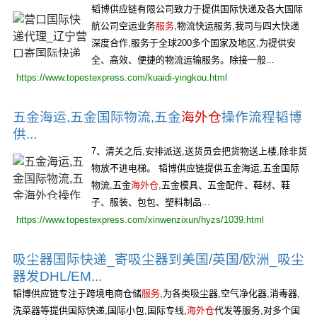
韬博供应链有限公司致力于提供国际快递及各大国际
航公司空运业务
服务
,物流快运服务,我司与四大快递
深度合作,服务于全球200多个国家及地区,为提供安
全、高效、便捷的物流运输服务。除接一般...
https://www.topestexpress.com/kuaidi-yingkou.html
五金海运,五金国际物流,五金
海外仓
操作流程韬博
供...
7、清关之后,安排派送,送货员会把货物送上楼,除非货
物放不进电梯。 韬博供应链提供五金海运,五金国际
物流,五金
海外仓
,五金模具、五金配件、鞋材、鞋
子、服装、包包、塑料制品...
https://www.topestexpress.com/xinwenzixun/hyzs/1039.html
吸尘器国际快递_寄吸尘器到美国/英国/欧洲_吸尘
器发DHL/EM...
韬博供应链专注于跨境电商仓储
服务
,为各类吸尘器,空气净化器,消毒器,
洗菜器等提供国际快递,国际小包,国际专线,
海外仓
代发等服务,对多个国