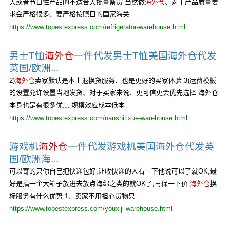
大或者节日性产品的不适合大批量备货 当然做
海外仓
、对于产品质量要
求会严格很多、要严格按照目的国家海关...
https://www.topestexpress.com/refrigerator-warehouse.html
男士T恤
海外仓
一件代发男士T恤美国海外仓代发
英国/欧洲...
2)
海外仓
卖家默认是本土退换货服务、也是更好的买家体验 3)运费模板
的设置允许设置当地发货、对于买家来说、更可信更会优先选择 海外仓
本身也是有很多优点:规模效应成本低本...
https://www.topestexpress.com/nanshitixue-warehouse.html
游戏机
海外仓
一件代发游戏机美国海外仓代发英
国/欧洲海...
可以寄的只你自己把快递包好,让收快递的人看一下他说可以了就OK,最
好是搞一个大箱子放进去放点海绵之类的就OK了,再保一下价
海外仓
换
标服务有什么优势 1、卖家不用担心货物只...
https://www.topestexpress.com/youxiji-warehouse.html