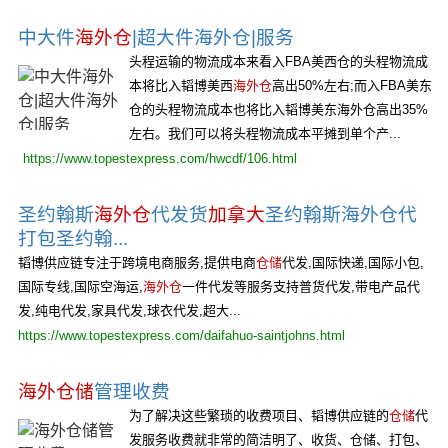
中大件
海外仓
|超大件海外仓|服务
头程运输的物流成本来看入FBA美西仓的头程物流成
本将比入韬博美西
海外仓
高出50%左右;而入FBA美东
仓的头程物流成本也将比入韬博美东海外仓高出35%
左右。我们可以将头程物流成本平摊到单个产...
https://www.topestexpress.com/hwcdf/106.html
圣约翰斯
海外仓
代发货
加拿大
圣约翰斯海外仓代
打包圣约翰...
韬博供应链专注于跨境电商服务,提供电商
仓储
代发,国际快递,国际小包,
国际专线,国际空海运,
海外仓
一件代发等服务支持普货代发,带电产品代
发,纯电代发,家具代发,球衣代发,超大...
https://www.topestexpress.com/daifahuo-saintjohns.html
海外仓储
管理收费
为了解决这些繁琐的收费项目、韬博供应链的
仓储
代
发服务收费就非常的简洁明了、收货、仓储、打包、