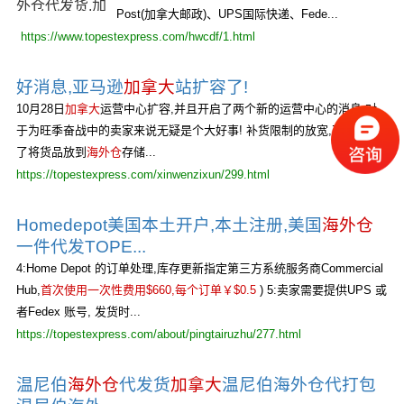
Post(加拿大邮政)、UPS国际快递、Fede...
https://www.topestexpress.com/hwcdf/1.html
好消息,亚马逊
加拿大
站扩容了!
10月28日
加拿大
运营中心扩容,并且开启了两个新的运营中心的消息,对
于为旺季奋战中的卖家来说无疑是个大好事! 补货限制的放宽,不仅省下
了将货品放到
海外仓
存储...
https://topestexpress.com/xinwenzixun/299.html
Homedepot美国本土开户,本土注册,美国
海外仓
一件代发TOPE...
4:Home Depot 的订单处理,库存更新指定第三方系统服务商Commercial
Hub,
首次使用一次性费用$660,每个订单￥$0.5
) 5:卖家需要提供UPS 或
者Fedex 账号, 发货时...
https://topestexpress.com/about/pingtairuzhu/277.html
温尼伯
海外仓
代发货
加拿大
温尼伯海外仓代打包