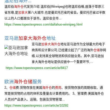
温尼伯海外...
温尼伯
海外仓
代发货介绍 温尼伯(Winnipeg)也称温尼伯格,座落于草原三
省东缘,是
加拿大
第八大城市,也是曼尼托巴省的省会。曼尼托巴省过半数
以上的人口都居住于该市。温尼伯全市...
https://www.topestexpress.com/daifahuo-winnipeg.html
亚马逊
加拿大海外仓
地址
亚马逊
加拿大海外仓
地址亚马逊作为全球最大的电子
商务和云计算公司,已经建立起了广泛的海外
仓储
存网
络,以支持其全球物流和供应链业务。其中,亚马逊加
拿大海外仓地址是供应链中一个重要环节,...
https://www.topestexpress.com/article/8417
欧洲
海外仓储
服务
2、
仓储
费:货物存放在美国
海外仓
的
费用
、按货物存放的周期收取、通
常是按货物的占用的体积及重量去计算费用的。 3、管理费:美国海外仓
人员对产品录入、运输、包装及货物管理...
https://www.topestexpress.com/article/10292