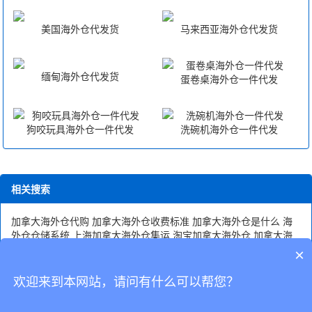
美国海外仓代发货
马来西亚海外仓代发货
缅甸海外仓代发货
蛋卷桌海外仓一件代发
狗咬玩具海外仓一件代发
洗碗机海外仓一件代发
相关搜索
加拿大海外仓代购
加拿大海外仓收费标准
加拿大海外仓是什么
海
外仓仓储系统
上海加拿大海外仓集运
淘宝加拿大海外仓
加拿大海
外仓价格
上海加拿大海外仓
加拿大海外仓发展
海邑加拿大海外仓
×
海外仓仓库面积
安徽加拿大海外仓
美国海外仓仓库地址
加拿大海
外仓储公司
大型加拿大海外仓服务
欢迎来到本网站，请问有什么可以帮您？