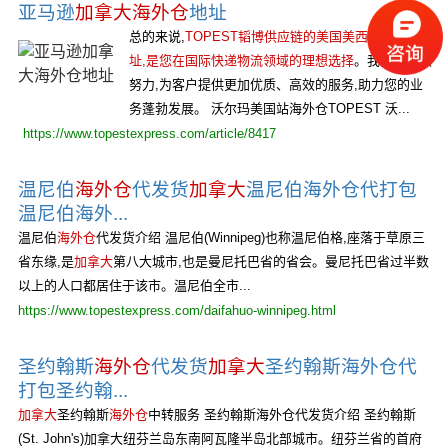
亚马逊
加拿大海外仓
地址
总的来说,
TOPEST韬博供应链的美国美西海外仓地
址,是您在国际快递物流领域的理想选择
。我们将继续
努力,为客户提供更加优质、高效的服务,助力您的业
务蓬勃发展。 沃尔玛美国站海外仓TOPEST 沃...
https://www.topestexpress.com/article/8417
温尼伯
海外仓
代发货
加拿大
温尼伯海外仓代打包
温尼伯海外...
温尼伯
海外仓
代发货介绍 温尼伯(Winnipeg)也称温尼伯格,座落于草原三
省东缘,是
加拿大
第八大城市,也是曼尼托巴省的省会。曼尼托巴省过半数
以上的人口都居住于该市。温尼伯全市...
https://www.topestexpress.com/daifahuo-winnipeg.html
圣约翰斯
海外仓
代发货
加拿大
圣约翰斯海外仓代
打包圣约翰...
加拿大
圣约翰斯
海外仓
中转服务 圣约翰斯海外仓代发货介绍 圣约翰斯
(St. John's)加拿大纽芬兰岛东南阿瓦隆半岛北部城市。纽芬兰省的首府