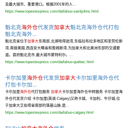
及最大城市、重要港口。根据2001年的人...
https://www.topestexpress.com/daifahuo-saintjohns.html
魁北克
海外仓
代发货
加拿大
魁北克海外仓代打包
魁北克海外...
魁北克省位于
加拿大
东南部,北濒哈得逊湾,东临拉布拉多地区和圣劳伦斯
湾,南接美国,西连安大略省和詹姆斯湾,为加拿大和北美洲东部的交通要
道。首府魁北克市,最大城市蒙特利尔。...
https://www.topestexpress.com/daifahuo-quebec.html
卡尔加里
海外仓
代发货
加拿大
卡尔加里海外仓代
打包卡尔加...
卡尔加里
海外仓
代打包服务
加拿大
卡尔加里海外仓中转服务 卡尔加里海
外仓代发货介绍 卡尔加里(英语:Calgary)又称卡城、卡加利、牛仔城,位
于加拿大艾伯塔省南部的落基山脉,是...
https://www.topestexpress.com/daifahuo-calgary.html