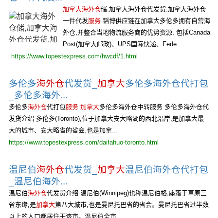
加拿大海外仓
储,加拿大海外仓代发货,加拿大海外仓
一件代发
服务
韬博供应链在加拿大多伦多拥有自营海
外仓,并整合当地物流服务商的优势资源, 包括Canada
Post(加拿大邮政)、UPS国际快递、Fede...
https://www.topestexpress.com/hwcdf/1.html
多伦多
海外仓
代发货_
加拿大
多伦多海外仓代打包
_多伦多海外...
多伦多
海外仓
代打包
服务
加拿大
多伦多海外仓中转服务 多伦多海外仓代
发货介绍 多伦多(Toronto),位于加拿大安大略湖的西北沿岸,是加拿大最
大的城市、安大略省的省会,也是加拿...
https://www.topestexpress.com/daifahuo-toronto.html
温尼伯
海外仓
代发货_
加拿大
温尼伯海外仓代打包
_温尼伯海外...
温尼伯
海外仓
代发货介绍 温尼伯(Winnipeg)也称温尼伯格,座落于草原三
省东缘,是
加拿大
第八大城市,也是曼尼托巴省的省会。曼尼托巴省过半数
以上的人口都居住于该市。温尼伯全市...