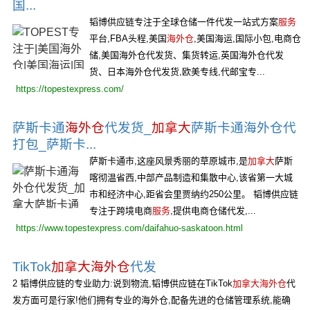
国...
韬博供应链专注于全球仓储一件代发一站式方案
服务
平台,FBA头程,美国
海外仓
,美国海运,国际小包,电商仓
储,美国海外仓代发货、集货转运,英国海外仓代发
货、日本海外仓代发货,欧美专线,代邮宝专...
https://topestexpress.com/
萨斯卡通
海外仓
代发货_
加拿大
萨斯卡通海外仓代
打包_萨斯卡...
萨斯卡通市,这座风景秀丽的草原城市,是
加拿大
萨斯
喀彻温省西,中部产品制造和集散中心,该省第一大城
市和经济中心,距省会里贾纳约250公里。 韬博供应链
专注于跨境电商
服务
,提供电商仓储代发,...
https://www.topestexpress.com/daifahuo-saskatoon.html
TikTok
加拿大海外仓
代发
2 韬博供应链的专业助力:说到物流,韬博供应链在TikTok
加拿大海外仓
代
发方面可是行家!他们拥有专业的海外仓,配备先进的仓储管理系统,能确