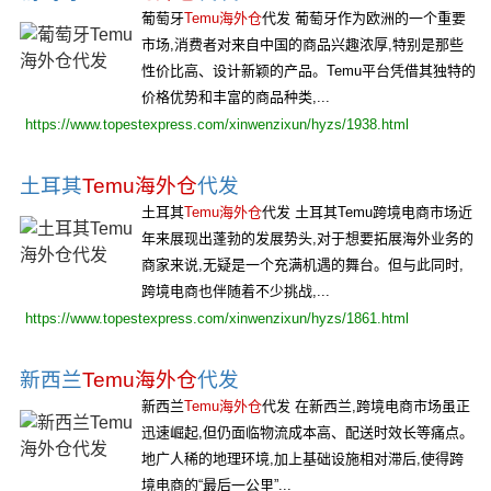
葡萄牙
Temu海外仓
代发 葡萄牙作为欧洲的一个重要
市场,消费者对来自中国的商品兴趣浓厚,特别是那些
性价比高、设计新颖的产品。Temu平台凭借其独特的
价格优势和丰富的商品种类,...
https://www.topestexpress.com/xinwenzixun/hyzs/1938.html
土耳其
Temu海外仓
代发
土耳其
Temu海外仓
代发 土耳其Temu跨境电商市场近
年来展现出蓬勃的发展势头,对于想要拓展海外业务的
商家来说,无疑是一个充满机遇的舞台。但与此同时,
跨境电商也伴随着不少挑战,...
https://www.topestexpress.com/xinwenzixun/hyzs/1861.html
新西兰
Temu海外仓
代发
新西兰
Temu海外仓
代发 在新西兰,跨境电商市场虽正
迅速崛起,但仍面临物流成本高、配送时效长等痛点。
地广人稀的地理环境,加上基础设施相对滞后,使得跨
境电商的“最后一公里”...