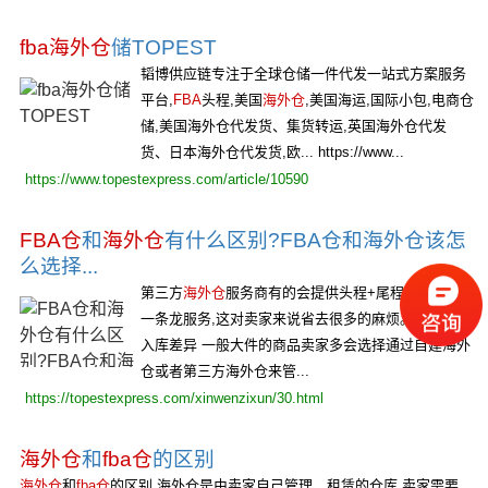
fba海外仓
储TOPEST
韬博供应链专注于全球仓储一件代发一站式方案服务
平台,
FBA
头程,美国
海外仓
,美国海运,国际小包,电商仓
储,美国海外仓代发货、集货转运,英国海外仓代发
货、日本海外仓代发货,欧... https://www...
https://www.topestexpress.com/article/10590
FBA仓
和
海外仓
有什么区别?FBA仓和海外仓该怎
么选择...
第三方
海外仓
服务商有的会提供头程+尾程+仓储等的
一条龙服务,这对卖家来说省去很多的麻烦。 2、产品
入库差异 一般大件的商品卖家多会选择通过自建海外
仓或者第三方海外仓来管...
https://topestexpress.com/xinwenzixun/30.html
海外仓
和
fba仓
的区别
海外仓
和
fba仓
的区别 海外仓是由卖家自己管理、租赁的仓库,卖家需要