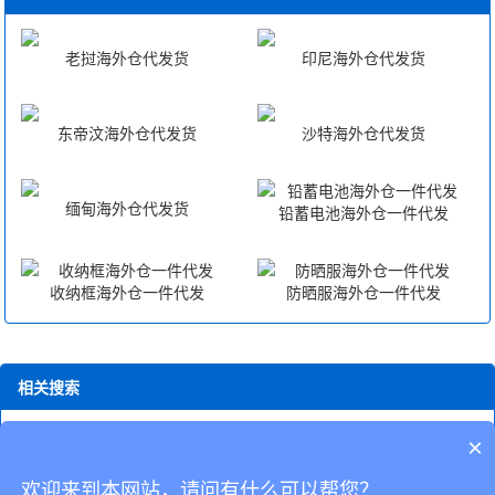
老挝海外仓代发货
印尼海外仓代发货
东帝汶海外仓代发货
沙特海外仓代发货
缅甸海外仓代发货
铅蓄电池海外仓一件代发
收纳框海外仓一件代发
防晒服海外仓一件代发
相关搜索
加拿大海外仓fba中转
英国海外仓fba
德国海外仓fba
海外仓fba退货
×
海外仓fba
美国海外仓fba邮编
江苏海外仓fba中转
美国海外仓fba
wish海外仓fba中转
ebay海外仓fba中转
欢迎来到本网站，请问有什么可以帮您？