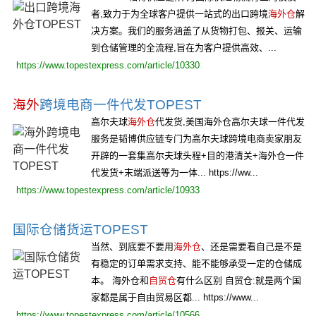
者,致力于为全球客户提供一站式的出口跨境
海外仓
解
决方案。我们的服务涵盖了从货物打包、报关、运输
到仓储管理的全流程,旨在为客户提供高效、...
https://www.topestexpress.com/article/10330
海外
跨境电商一件代发TOPEST
高尔夫球
海外仓
代发货,美国海外仓高尔夫球一件代发
服务是韬博供应链专门为高尔夫球跨境电商卖家朋友
开辟的一套集高尔夫球头程+目的港清关+海外仓一件
代发货+末端派送等为一体... https://ww...
https://www.topestexpress.com/article/10933
国际仓储货运TOPEST
当然、到底要不要用
海外仓
、还是需要看自己是不是
有稳定的订单需求支持、能不能够承受一定的仓储成
本。 海外仓和
自贸仓
有什么区别 自贸仓:就是两个国
家都是属于自由贸易区都... https://www...
https://www.topestexpress.com/article/10566