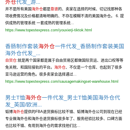
外仓
代发_游...
并不是所有美国
海外仓
都是
靠谱
的、卖家在选择的时候、切记找那种各
项收费情况及价格都清晰明确的、不存在模糊不清的美国海外仓。 6. 提
供成熟的管理系统 一套成熟的管理系统...
https://www.topestexpress.com/youxierji-tiktok.html
香肠制作套装
海外仓
一件代发_香肠制作套装美国
海外仓代发_...
自贸仓
:就是两个国家都是属于自由贸易区都做国际货运、进出口权等等
免关税、和国际接轨的平台。
海外仓
、不仅是一个仓库、也起到了很多
亚马逊运营的角色。很多卖家会选择通过...
https://www.topestexpress.com/sausagemakingset-warehouse.html
男士T恤
海外仓
一件代发_男士T恤美国海外仓代
发_英国/欧洲...
韬博
海外仓
提供的FBA退货换标比较不错、韬博海外仓公司到现在已经
专业做海外仓和海外仓退货换标很多年了、服务经验比较多、口碑方面
也比较不错、有用到海外仓的需求找他们比...