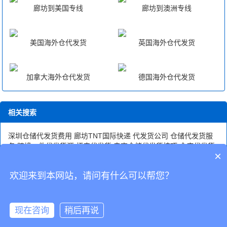
廊坊到美国专线
廊坊到澳洲专线
美国海外仓代发货
英国海外仓代发货
加拿大海外仓代发货
德国海外仓代发货
相关搜索
深圳仓储代发货费用
廊坊TNT国际快递
代发货公司
仓储代发货服
务
跨境一件代发货源
虾皮代发货
电商仓储代发货技巧
仓库代发货
×
女装代发货源
海外仓代发货流程
欢迎来到本网站，请问有什么可以帮您？
CopyRight © 深圳市韬博供应链有限公司
现在咨询
稍后再说