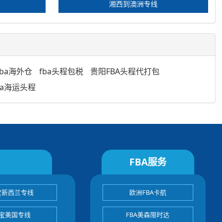
湘西到澳洲专线
ba海外仓
fba头程包税
贵阳FBA头程代打包
ba海运头程
FBA服务
宝新西兰专线
欧洲FBA卡航
宝美国专线
FBA美森限时达