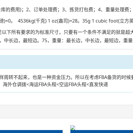
仓库的费用)；2、订单处理费；3、拣货打包费；4、重量处理费；
。 4536kg(千克) 1 oz(盎司)=28。35g 1 cubic foot(立方
满足以下所有要求的为标准尺寸，只要有一个条件不满足的就是超大
长边，最短边。75，重量：最长边，中长边，最短边，重量<=2
样周转不起来，也是一种资金压力。所以在考虑FBA备货的时候
海外仓调拨<海运FBA头程<空运FBA头程<直发快递