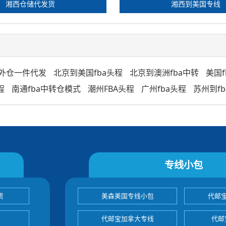
湘西仓储代发货
湘西到美国专线
海外仓一件代发
北京到美国fba头程
北京到澳洲fba中转
美国f
程
南通fba中转仓模式
潮州FBA头程
广州fba头程
苏州到f
专线小包
货
美森美国专线小包
代邮
代邮宝加拿大专线
代邮