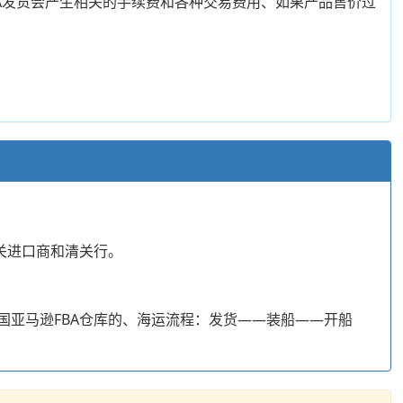
A发货会产生相关的手续费和各种交易费用、如果产品售价过
关进口商和清关行。
以到美国亚马逊FBA仓库的、海运流程：发货——装船——开船