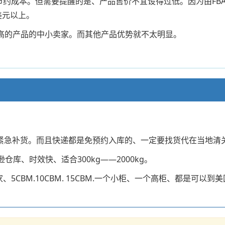
节约成本。但需要提醒的是、产品售价不宜设得过低。因为由FB
6美元以上。
润高的产品的中小卖家。而其他产品优势就不太明显。
适合紧急补货。而且快递都是免预约入库的、一定要找货代在当地清
库、时效快、适合300kg——2000kg。
、5CBM.10CBM. 15CBM.一个小柜、一个高柜、都是可