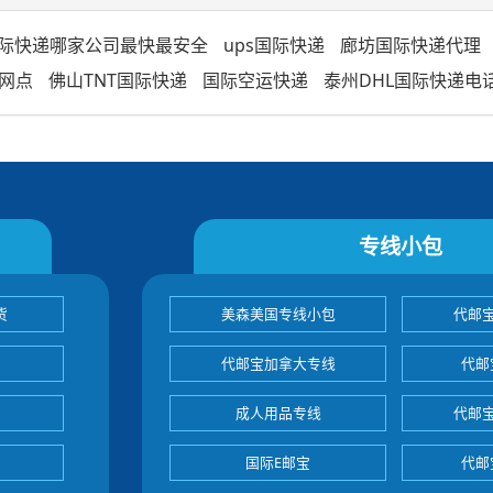
际快递哪家公司最快最安全
ups国际快递
廊坊国际快递代理
网点
佛山TNT国际快递
国际空运快递
泰州DHL国际快递电
专线小包
货
美森美国专线小包
代邮
代邮宝加拿大专线
代邮
成人用品专线
代邮
国际E邮宝
代邮