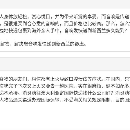
人身体放轻松，赏心悦目，并为带来听觉的享受。而音响是传递
，是很难买到合心意的音响的，而且价格也比较高。那么，怎么
捷地快递包裹到海外亲人手中，音响发快递到新西兰多久能到？
您解答，解决您音响发快递到新西兰的疑虑。
食物的朋友们，相信都有上火导致口腔溃疡等症状。在国内，只
次吃完了下次又上火又要去一趟医院，实在很麻烦，倒不如配多
递不承接。消炎药往澳大利亚寄国际快递找什么公司好？消炎药
人物品通关渠道办理国际运输，不受海关相关规定限制，目的国通