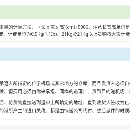
算方法：（长 x 宽 x 高)(cm)÷5000、注意长宽高单位
、计费单位为0.5Kg(1.1Ib)、21Kg及21Kg以上货物按大货计
承运人所指定的位于机场或其它地方的仓库、而且发货人必须自
做、但费用必须由你来承担、同样的道理）、货到目的港机场、
后、将货物直接送到运单上所填定的地址、直到收货人签收为止
的港所产生的进口关税、都是由快递公司代付、然后派件的时候