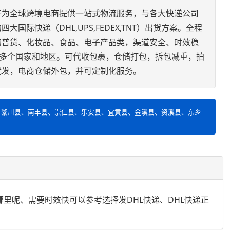
于为全球跨境电商提供一站式物流服务，与各大快递公司
国际快递（DHL,UPS,FEDEX,TNT）出货方案。全程
切普货、化妆品、食品、电子产品类，渠道安全、时效稳
0多个国家和地区。可代收包裹，仓储打包，拆包减重，拍
代发，电商仓储外包，并可定制化服务。
、黎川县、南丰县、崇仁县、乐安县、宜黄县、金溪县、资溪县、东乡
发哪里呢、需要时效快可以参考选择发DHL快递、DHL快递正