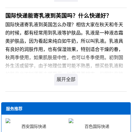
通过什么方式能寄。睫毛膏属于国际敏感品，国际快递不
承接，睫毛膏往美国寄国际快递找什么公司好？睫毛膏往
国际快递能寄乳液到英国吗？什么快递好？
美国寄国际快递，我们是您最佳的选择，我司从事私人物
国际快递寄乳液到英国怎么办理？相信大家在秋天和冬天
品国际运输十余年经验，针对类似产品我司通常采用私人
的时候，都有经常用到乳液等护肤品。乳液是一种液态霜
物品通关渠道办理国际运输，不受海关相关规定限制，目
类护肤品，因为看起来纯白如牛奶，所以叫乳液。乳液具
的国通关率高达99.9%，关税为零。那么，睫毛膏往美国
有良好的润肤作用，也有保湿效果，特别适合干燥的春，
寄国际快递价格是多少呢?
秋两季使用，如果肌肤是中性，也可以冬季使用。初到国
外生活或留学，由于地理位置可能不熟悉，想买些乳液和
您可以登录我们官方网站 详细了解。
护肤品也不知道要去哪里买。如果是要想寄一份国际品牌
的乳液给国外的朋友，又不知道通过什么方式能寄。乳液
属于国际敏感品，国际快递不承接，国际快递寄乳液到英
国找什么公司好？国际快递寄乳液到英国，我们是您最佳
的选择，我司从事私人物品国际运输十余年经验，针对类
服务推荐
似产品我司通常采用私人物品通关渠道办理国际运输，不
受海关相关规定限制，目的国通关率高达99.9%，关税为
西安国际快递
百色国际快递
零。那么，国际快递寄乳液到英国价格是多少呢?