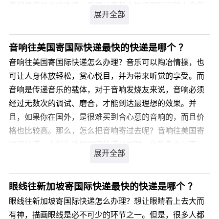
我们是您最佳的选择，我司从事私人物品国际运输十余年
经验，针对类似产品我司通常采用私人物品通关渠道办理
国际运输，不受海关相关规定限制，目的国通关率高达
99.9%，关税为零。那么，腊肉寄国际快递到日本价格是
音响往美国寄国际快递最快的快递是哪个 ？
多少呢?
音响往美国寄国际快递怎么办理？音乐可以陶冶情操，也
可让人身体放轻松，赏心悦目，并为带来听觉的享受。而
您可以登录我们官方网站 详细了解。
音响是传递音乐的载体，对于音响发烧友来说，音响必须
经过无数次的调试、磨合，才能到达最理想的效果。并
且，如果你在国外，是很难买到合心意的音响的，而且价
格也比较高。那么，怎么把音响寄过去呢？音响往美国寄
国际快递，人们在选择国际快递公司时，也难免无从下
手，如何从国内方便、安全、又快捷地快递包裹到海外亲
人手中，音响往美国寄国际快递多久能到？音响往美国寄
国际快递比较好的国际快递公司有哪些呢?
眼线往新加坡寄国际快递最快的快递是哪个 ？
眼线往新加坡寄国际快递怎么办理？想让眼睛看上去大而
您可以登录我们官方网站 详细咨询，我司会有专业客服为
有神，描画眼线是必不可少的环节之一。但是，很多人都