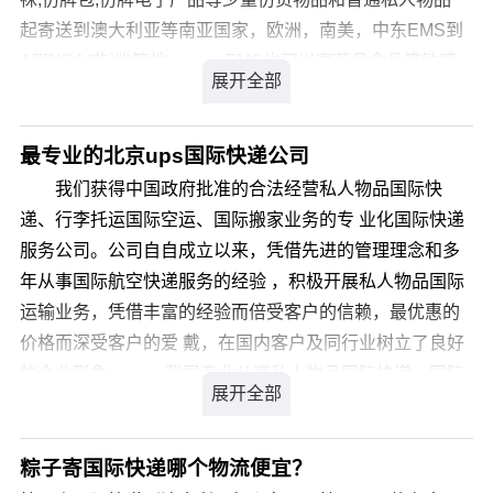
起寄送到澳大利亚等南亚国家，欧洲，南美，中东EMS到
AFRICA(非洲)等地。 EMS也可以寄药品食品等敏感
物品国际快递到加拿大/美国/英国/德国主要国家，时效快,
价格优惠.我们主要代理DHL 、TNT、 UPS、 FEDEX，
EMS五大国际快递业务，价格是他们公布价格的3到4折，
最专业的北京ups国际快递公司
我们不断整合自身优势资源、凭借与各快递代理的友好合
我们获得中国政府批准的合法经营私人物品国际快
作，能根据客户不同的需求量身定做出最优惠、最快捷、
递、行李托运国际空运、国际搬家业务的专 业化国际快递
最准确的线路，将货物安全送达客户手上！ 中国速递
服务公司。公司自自成立以来，凭借先进的管理理念和多
服务公司为中国邮政集团公司直属全资公司，主要经营国
年从事国际航空快递服务的经验 ，积极开展私人物品国际
际、国内EMS特快专递业务，是中国速递服务的最早供应
运输业务，凭借丰富的经验而倍受客户的信赖，最优惠的
商，也是目前中国速递行业的最大运营商和领导者。公司
价格而深受客户的爱 戴，在国内客户及同行业树立了良好
拥有员工20,000多人，EMS业务通达全球200多个国家和
的企业形象。 我司专业从事私人物品国际快递、国际
地区以及国内近2,000个城市。 EMS还具备领先的信
空运、海运拼箱、国际搬家、私人物品报关、核销、快件
息处理能力。建立了以国内300多个城市为核心的信息处理
服务等 各种国际运输业务，一级代理TNT、DHL、EMS、
平台，与我们系统链接，可实现EMS邮件的全球查询。
UPS、FEDEX、日本佐川急便、中东、欧美等专线!是它
粽子寄国际快递哪个物流便宜？
EMS业务在各国（地区）邮政、海关、航空等部门均