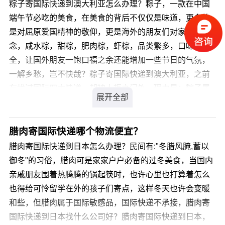
们价格的三到四折！ 我们全体员工本着为客户提供“省
粽子寄国际快递到澳大利亚怎么办理？粽子，一款在中国
享有优先处理权清关率极高。它以高速度、高质量为用户
时、省力、省钱”的经营宗旨，在依托公司自身的派送网络
端午节必吃的美食，在美食的背后不仅仅是味道，更多的
传递国际紧急信函、文件资料、金融票据、商品货样等各
的基础上精益求精，和世界知名的国际快递公司合作，利
是对屈原爱国精神的敬仰，更是海外的朋友们对家乡的思
类文件资料和物品，同时提供多种形式的邮件查询服务。
用庞大的国际快递网络为广大客户提供专 业、安全、快捷
念，咸水粽，甜粽，肥肉棕，虾棕，品类繁多，口味齐
目前，中国邮政国际特快专递业务已与世界上 200 多个国
的私人物品国际运输服务。 服务简介： 每一次服
全，让国外朋友一饱口福之余还能增加一些节日的气氛，
家和地区建立了业务关系。
务安全，快捷，准确递送； 真正为客户做到＂门到门
一解乡愁，岂不快哉？粽子寄国际快递到澳大利亚，之前
＂的优质服务； 您只需一个＂电话＂我们会百分百满
有找过国际四大快递，却被人拒之门外，理由是：粽子属
足您的需求； 全球员工以＂真诚服务＂的行动去＂感
于国际敏感品，国际快递不承接。粽子到底能不能寄到国
动客户＂。
外？粽子寄国际快递到澳大利亚，我们是您最佳的选择，
我司从事私人物品国际运输十余年经验，针对类似产品我
腊肉寄国际快递哪个物流便宜？
司通常采用私人物品通关渠道办理国际运输，不受海关相
腊肉寄国际快递到日本怎么办理？民间有:"冬腊风腌,蓄以
关规定限制，目的国通关率高达99.9%，关税为零。那
御冬"的习俗，腊肉可是家家户户必备的过冬美食，当国内
么，粽子寄国际快递到澳大利亚价格是多少呢?
亲戚朋友围着热腾腾的锅起筷时，也许心里也打算着怎么
也得给可怜留学在外的孩子们寄点，这样冬天也许会变暖
您可以登录我们官方网站 详细了解。
和些，但腊肉属于国际敏感品，国际快递不承接，腊肉寄
国际快递到日本找什么公司好？腊肉寄国际快递到日本，