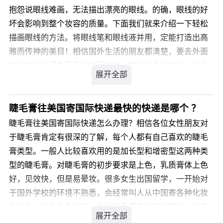
您解答，解决您音响往美国寄国际快递的疑虑。
抱怨说眼线难画，无法描出漂亮的眼线。的确，眼线的好
坏会影响到整个妆容的质量。下面我们就来介绍一下轻松
描画眼线的方法。将眼线笔和眼线液并用，定能打造出高
雅而传神的美目！相信国外生活的朋友都清楚，要去外面
的超市商场买东西是比较困难的，路途也会比较远。对于
像眼线这样比较精致的物品，很多女生都会选择从中国寄
过去。如果是要想寄一份国际品牌的眼线给国外的朋友，
又不知道通过什么方式能寄。眼线属于国际敏感品，国际
睫毛膏往美国寄国际快递最快的快递是哪个 ？
快递不承接，眼线往新加坡寄国际快递找什么公司好？眼
睫毛膏往美国寄国际快递怎么办理？相信各位女性朋友对
线往新加坡寄国际快递，我们是您最佳的选择，我司从事
于睫毛膏肯定有很深的了解，每个人都有自己喜欢的睫毛
私人物品国际运输十余年经验，针对类似产品我司通常采
膏类型。一般人比较喜欢用的是加长型和增密型这两种类
用私人物品通关渠道办理国际运输，不受海关相关规定限
型的睫毛膏。对睫毛膏的初步要求是上色，乳质膏体上色
制，目的国通关率高达99.9%，关税为零。那么，眼线往
好，见效快，但是易晕妆。很多女生出国留学，一开始对
新加坡寄国际快递价格是多少呢?
于国外学校的环境不熟悉，会经常叫人从中国寄各种化妆
品过去。毕竟女生对这一类的物品都是比较挑剔的。如果
您可以登录我们官方网站 详细了解。
是要想寄一支国际品牌的睫毛膏给国外的朋友，又不知道