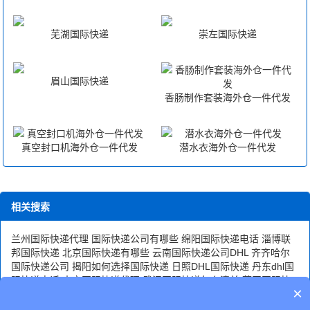
芜湖国际快递
崇左国际快递
您可以登录我们官方网站 详细了解。
眉山国际快递
香肠制作套装海外仓一件代发
真空封口机海外仓一件代发
潜水衣海外仓一件代发
相关搜索
兰州国际快递代理
国际快递公司有哪些
绵阳国际快递电话
淄博联
邦国际快递
北京国际快递有哪些
云南国际快递公司DHL
齐齐哈尔
国际快递公司
揭阳如何选择国际快递
日照DHL国际快递
丹东dhl国
际快递电话
南京国际快递代理
武汉国际快递怎么清关
莆田国际快
×
递哪家便宜
廊坊国际快递公司
淄博国际快递电话