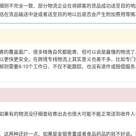
细则不完全一致、部分物流企业在将顾客的货品成功送至目的地
括在货品输送中途或者送至目的地以后是否会产生附加费用等情
寄的覆盖面广、很多犄角旮旯都能寄、但可以说是最慢的物流了
以更快更安全。在跨境专线物流上其实意义也差不多、比如专门做
邮则需要8-10个工作日、不仅不能跟踪、也没有退件或赔偿服
如果有的物流没仔细查给寄出去也很大可能不能正常送到收件人
、这两种还好一点、如果是金银贵重或者食品药品的就不好说。