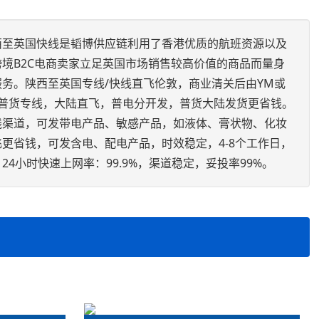
西至英国快线是韬博供应链利用了香港优质的航班资源以及
境B2C电商卖家立足英国市场销售较高价值的商品而量身
务。陕西至英国专线/快线直飞伦敦，商业清关后由YM或
英国普货专线，大陆直飞，普电分开发，普货大陆发货更省钱。
线渠道，可发带电产品、敏感产品，如液体、膏状物、化妆
更省钱，可发含电、配电产品，时效稳定，4-8个工作日，
4小时快速上网率：99.9%，渠道稳定，妥投率99%。