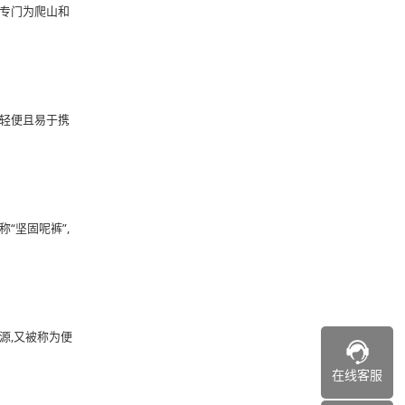
是专门为爬山和
种轻便且易于携
称“坚固呢裤”,
电源,又被称为便
在线客服