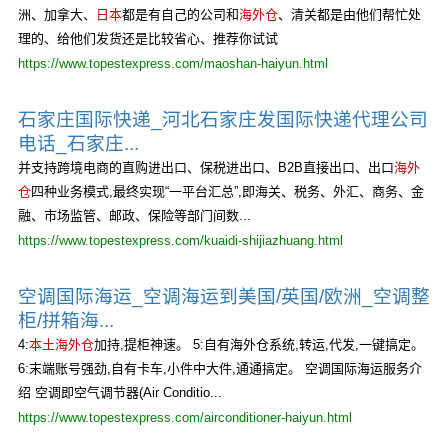
洲、加拿大、
日本
都是有自己的公司和
海外仓
、清关都是由他们帮忙处
理的、给他们发货还是比较省心、推荐你试试
https://www.topestexpress.com/maoshan-haiyun.html
石家庄国际快递_河北石家庄发国际快递代理公司
电话_石家庄...
并支持跨境电商的直购进出口、保税进出口、B2B直接出口、出口
海外
仓
四种业务模式,最终实现“一平台汇总”,即海关、税务、外汇、商务、金
融、市场监管、邮政、保险等部门间数...
https://www.topestexpress.com/kuaidi-shijiazhuang.html
空调国际海运_空调海运到美国/英国/欧洲_空调整
柜/拼箱海...
4:
本土海外仓
加持,提柜神速。 5:自有海外仓系统,转运,代发,一键搞定。
6:末端账号强劲,自有卡车,小件中大件,通通搞定。 空调国际海运服务介
绍 空调即空气调节器(Air Conditio...
https://www.topestexpress.com/airconditioner-haiyun.html