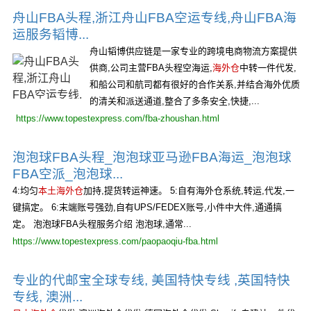
舟山FBA头程,浙江舟山FBA空运专线,舟山FBA海
运服务韬博...
舟山韬博供应链是一家专业的跨境电商物流方案提供
供商,公司主营FBA头程空海运,
海外仓
中转一件代发,
和船公司和航司都有很好的合作关系,并结合海外优质
的清关和派送通道,整合了多条安全,快捷,...
https://www.topestexpress.com/fba-zhoushan.html
泡泡球FBA头程_泡泡球亚马逊FBA海运_泡泡球
FBA空派_泡泡球...
4:均匀
本土海外仓
加持,提货转运神速。 5:自有海外仓系统,转运,代发,一
键搞定。 6:末端账号强劲,自有UPS/FEDEX账号,小件中大件,通通搞
定。 泡泡球FBA头程服务介绍 泡泡球,通常...
https://www.topestexpress.com/paopaoqiu-fba.html
专业的代邮宝全球专线, 美国特快专线 ,英国特快
专线, 澳洲...