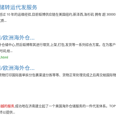
储转运代发服务
 10 年的运维经验,目前韬博供应链在美国纽约,新泽西,洛杉矶 拥有 超 30000
...
/欧洲海外仓...
仓储中心,然后韬博帮其进行理货,上架,打包,发货等一系列综合方案。在为客户
,给...
.html
/欧洲海外仓...
货物打印国际面单拆分包裹渠道分拣等等、货物正常处理完成之后再交給国际
卓越的服务
,成功地在济南建立起了一个美国海外仓储服务的一件代发体系。TOP
以提供...