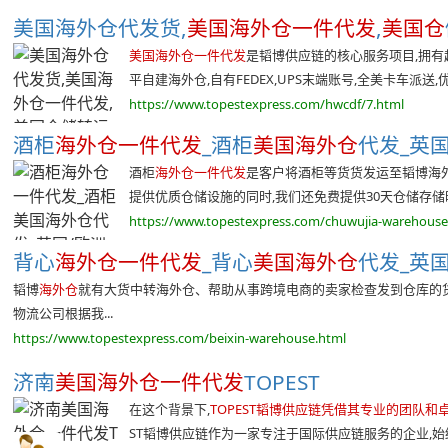
美国海外仓代发货,
美国海外仓一件代发
,
美国仓
美国海外仓一件代发
是韬博供应链的核心服务项目,拥有超过
平自建海外仓,自有FEDEX,UPS末端账号,全美卡车派送,优质
https://www.topestexpress.com/hwcdf/7.html
酒柜
海外仓一件代发
_酒柜
美国海外仓
代发_英国
酒柜
海外仓一件代发
是客户将酒柜等货货发运至韬博海外
提供优质仓储设施的同时,我们还免费提供30天仓储存储时间
https://www.topestexpress.com/chuwujia-warehouse
背心
海外仓一件代发
_背心
美国海外仓
代发_英国
韬博
海外仓
就有大货中转海外仓、帮助从事跨境电商的卖家检查发到仓库的
物流公司根据我...
https://www.topestexpress.com/beixin-warehouse.html
济南
美国海外仓一件代发
TOPEST
在这个背景下,
TOPEST韬博供应链凭借其专业的团队和
ST韬博供应链作为一家专注于国际供应链服务的企业,始终