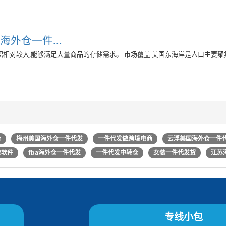
海外仓一件...
积相对较大,能够满足大量商品的存储需求。 市场覆盖 美国东海岸是人口主要聚
台
梅州美国海外仓一件代发
一件代发做跨境电商
云浮美国海外仓一件
统软件
fba海外仓一件代发
一件代发中转仓
女装一件代发货
江苏
专线小包