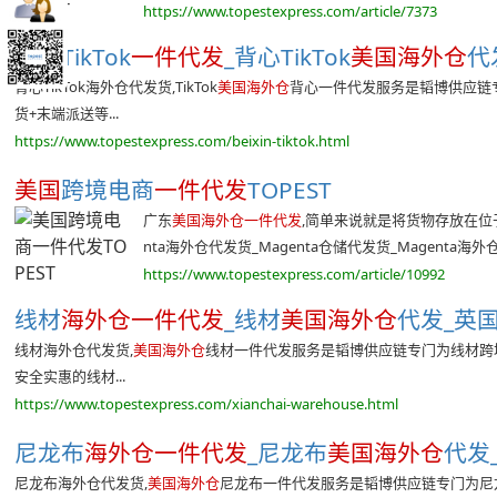
https://www.topestexpress.com/article/7373
背心TikTok
一件代发
_背心TikTok
美国海外仓
代发
背心TikTok海外仓代发货,TikTok
美国海外仓
背心一件代发服务是韬博供应链专
货+末端派送等...
https://www.topestexpress.com/beixin-tiktok.html
美国
跨境电商
一件代发
TOPEST
广东
美国海外仓一件代发
,简单来说就是将货物存放在位于广东的美国海
nta海外仓代发货_Magenta仓储代发货_Magenta海外仓一
https://www.topestexpress.com/article/10992
线材
海外仓一件代发
_线材
美国海外仓
代发_英国
线材海外仓代发货,
美国海外仓
线材一件代发服务是韬博供应链专门为线材跨
安全实惠的线材...
https://www.topestexpress.com/xianchai-warehouse.html
尼龙布
海外仓一件代发
_尼龙布
美国海外仓
代发_
尼龙布海外仓代发货,
美国海外仓
尼龙布一件代发服务是韬博供应链专门为尼