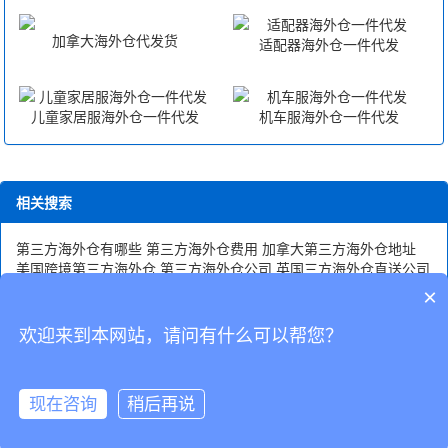
加拿大海外仓代发货
适配器海外仓一件代发
儿童家居服海外仓一件代发
机车服海外仓一件代发
相关搜索
第三方海外仓有哪些
第三方海外仓费用
加拿大第三方海外仓地址
美国跨境第三方海外仓
第三方海外仓公司
英国三方海外仓直送公司
第三方海外仓储
第三方海外仓
美国第三方海外仓
加拿大第三方海
×
外仓
东方海外仓储(上海)有限公司
第三方海外仓收费
德国第三方海
外仓
英国三方海外仓直送价格
第三方海外仓有哪几家
欢迎来到本网站，请问有什么可以帮您？
CopyRight © 深圳市韬博供应链有限公司
现在咨询
稍后再说
海外仓代发
国际物流
联系我们