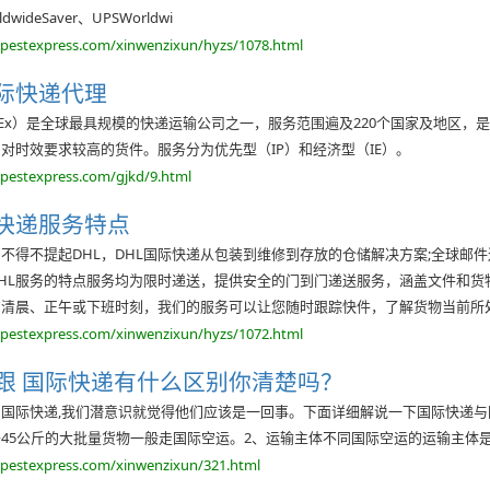
wideSaver、UPSWorldwi
opestexpress.com/xinwenzixun/hyzs/1078.html
国际快递代理
dEx）是全球最具规模的快递运输公司之一，服务范围遍及220个国家及地区
对时效要求较高的货件。服务分为优先型（IP）和经济型（IE）。
opestexpress.com/gjkd/9.html
际快递服务特点
不得不提起DHL，DHL国际快递从包装到维修到存放的仓储解决方案;全球邮件
HL服务的特点服务均为限时递送，提供安全的门到门递送服务，涵盖文件和
的清晨、正午或下班时刻，我们的服务可以让您随时跟踪快件，了解货物当前所
opestexpress.com/xinwenzixun/hyzs/1072.html
跟 国际快递有什么区别你清楚吗？
国际快递,我们潜意识就觉得他们应该是一回事。下面详细解说一下国际快递与
45公斤的大批量货物一般走国际空运。2、运输主体不同国际空运的运输主体
opestexpress.com/xinwenzixun/321.html