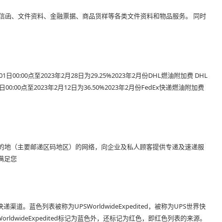
急信函、文件资料、金融票据、商品货样等各类文件资料和物品服务。 同时
00:00点至2023年2月28日为29.25%2023年2月份DHL燃油附加费 DHL
:00点至2023年2月12日为36.50%2023年2月份FedEx快递燃油附加费
0个目的地（主要邮递区码地区）的网络，向企业及私人顾客提供专递及速递服
满足您
色列表被称为UPSWorldwideExpedited，被称为UPS世界快
dwideExpedited标记为蓝色外，还标记为红色，即红色列表的来源。