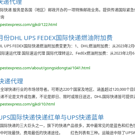
际快递代理
K国际快递 服务是各国（地区）邮政开办的一项特殊邮政业务。提供传递国际紧
查询
opestexpress.com/gjkd/122.html
2月份DHL UPS FEDEX国际快递燃油附加费
HL UPS FEDEX国际快递燃油附加费变更为：1、DHL燃油附加费：从2023年2月01日
际速运代理 国际速运代理 国际代理转运2、FedEx燃油附加费：从2023年2月6日00
opestexpress.com/about/gongsidongtai/1041.html
际快递代理
是全球快递行业的市场领导者。可寄达220个国家及地区、涵盖超过120,00
快递不论是文件或包裹，不论是即日、限时或限日送达，DHL国际快递皆可提供
opestexpress.com/gjkd/10.html
UPS国际快递快递红单与UPS快递蓝单
国际快递的三大巨头之一，旗下的快递产品很多，其中最常见的是蓝色和红色快递渠道。蓝
递中时效最快、费用最低的快递途径。 红色列表有三种。运输途中除了UPSWorl