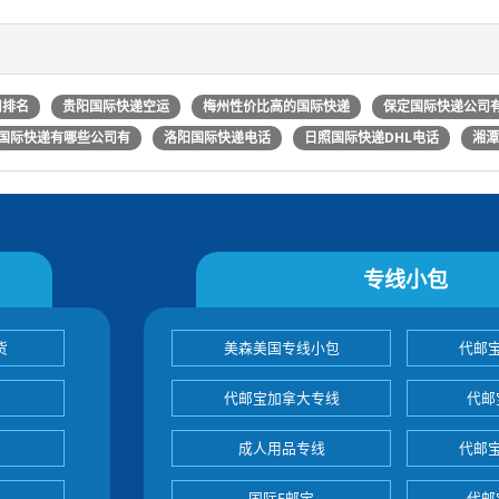
司排名
贵阳国际快递空运
梅州性价比高的国际快递
保定国际快递公司
国际快递有哪些公司有
洛阳国际快递电话
日照国际快递DHL电话
湘潭
专线小包
货
美森美国专线小包
代邮
代邮宝加拿大专线
代邮
成人用品专线
代邮
国际E邮宝
代邮