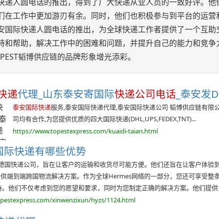
快递人圆电话的推出，得到了广大快递从业人员的一致好评。他
们在工作中更加游刃有余。同时，他们也积极参与到平台的运营
安国际快递人圆电话的推出，为全球快递工作者提供了一个互助
持和帮助，解决工作中的困难和问题，并提升自己的能力和竞争
OPEST韬博供应链的品牌形象增光添彩。
快递
代理_山东泰安寄国际
快递公司电话
_泰安发DH
泰安国际快递
服务,泰安国际快递代理,泰安国际快递公司 韬博供应链有限
司均有合作,为您提供优质的四大国际快递(DHL,UPS,FEDEX,TNT)...
https://www.topestexpress.com/kuaidi-taian.html
s国际快递有哪些优势
一家德国快递公司，旨在让客户的运输和收货尽可能方便。他们还旨在让客户体验到
供端到端跨国物流解决方案。作为全球Hermes网络的一部分，您还可享受
持。他们不仅考虑到您的愿望和要求，同时为您制定正确的解决方案。他们提供
opestexpress.com/xinwenzixun/hyzs/1124.html