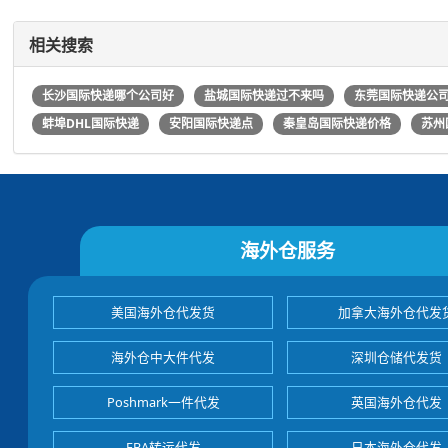
相关搜索
长沙国际快递哪个公司好
盐城国际快递过不来吗
东莞国际快递公
蚌埠DHL国际快递
安阳国际快递点
秦皇岛国际快递价格
苏州
海外仓服务
美国海外仓代发货
加拿大海外仓代发
海外仓中大件代发
深圳仓储代发货
Poshmark一件代发
英国海外仓代发
FBA转运代发
日本海外仓代发