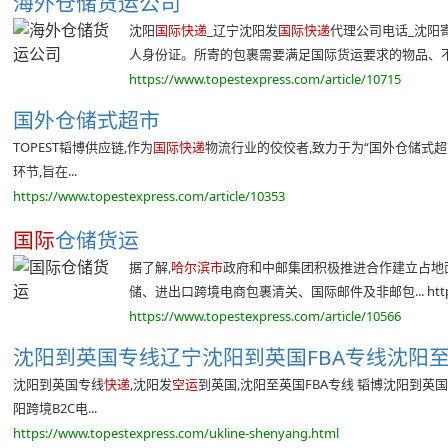
海外仓储货运公司
沈阳
国际快递
_辽宁沈阳发
国际快递
代理公司电话_沈阳寄
人身份证。所寄的包裹需要满足国际货运要求的物品、不可
https://www.topestexpress.com/article/10715
国外仓储式超市
TOPEST韬博供应链,作为
国际快递
物流行业的佼佼者,致力于为“国外仓储式
环节,旨在...
https://www.topestexpress.com/article/10353
国际
仓储货运
据了解,
哈尔滨市
政府和中邮集团积极推进合作建立占地面
储、进出口跨境电商包裹清关、国际邮件及非邮包... https:/
https://www.topestexpress.com/article/10566
沈阳到英国专线辽宁沈阳到英国FBA专线沈阳
沈阳到英国专线
快递
,沈阳发
空运
到英国,沈阳至英国FBA专线 韬博沈阳到
阳跨境B2C电...
https://www.topestexpress.com/ukline-shenyang.html