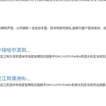
口碑和声誉。公司拥有一支经验丰富、技术熟练的团队,能够为客户提供高效、
专线哈尔滨到...
江哈尔滨到澳洲专线是韬博供应链联手DHL\\UPS\\FedEx和澳大利亚当地
江到澳洲fb...
江到澳洲专线是韬博供应链联手DHL\\UPS\\FedEx和澳大利亚当地货运商