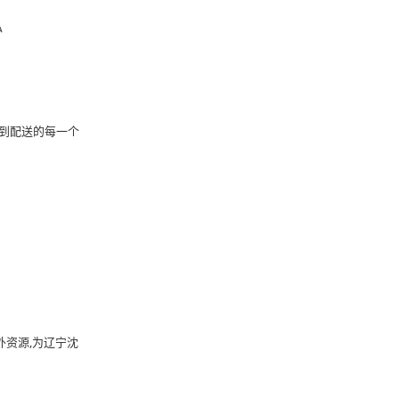
私
拣到配送的每一个
外资源,为辽宁沈