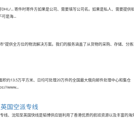
DHL/... 寄件时寄件方如果是公司、需要填写公司名。如果是私人、需要提供
是海...
超市”提供全方位的物流解决方案。我们的服务涵盖了从货物的采购、存储、分
积约13.5万平方米、日均可处理20万件的全国最大俄向邮件处理中心和集仓
/www...
至英国空派专线
英国专线、沈阳至英国快线是韬博供应链利用了香港优质的航班资源以及丰富的海