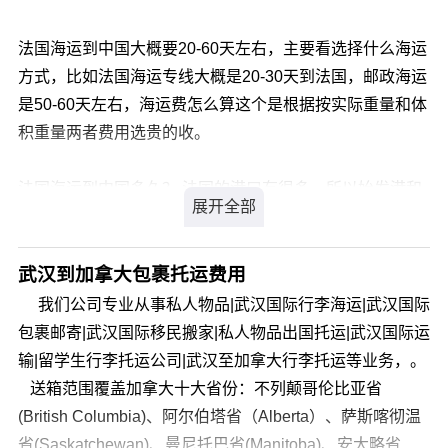
在一笔可观的关税收入的诱惑下，长江下游省份的总督们
当接受海关监管。未经海关许可，任何单位和个人不得开
同意合作。就这样，英方上海副领事威妥玛（Thomas F.
法国海运到中国大概要20-60天左右，主要看选择什么海运
拆、提取、交付、发运、调换、改装、抵押、转让，或者
Wade）、法方领事馆译员史亚实（Arthur J.Smith）、美
方式，比如法国海运专线大概是20-30天到法国，邮政海运
更换标记。
方领事馆贾流意（Lewis Carr）成为外籍关税管理委员会
是50-60天左右，海运费怎么算这个是根据按实际重量和体
3.装载过境货物的运输工具，应当具有海关认可的加
成员。一年后，贸易关税及船钞显著增长，比起上一年几
积重量两者费用选贵的收。
封条件和装置。海关认为必要时，可以对过境货物及其运
乎翻了一番。一年之后威妥玛重返领事馆工作，职位由李
输车辆或运载设备加封。承运人和经营人，应当负责保护
泰国接任，江海关财政收入继续飞速增长。辛酉政变以
法国海运到中国多久？ 法国的港口有很多，所以始发港和
海关封志的完整，任何人不得擅自开启或损毁。
后，奕訢对上海模式进行规范，并且推广到其他开放口
目的港也影响海运时效，通常法国海运专线到中国是20-30
岸，正式任命李泰国为总税务司，管理各海关雇佣的外籍
4.海关认为必要时，可以查验过境货物。海关在查验
天左右，邮政海运大约需要50-60天左右，另外海运专线一
税务司及其他外国职员。
过境货物时，经营人或承运人应当到场。按照海关要求负
般是21KG起送，邮寄的东西不能太杂，走的是集装箱柜
武汉到加拿大包裹托运费用
对于清政府来说，海关可以获得税收，可以让清政府掌握
责搬移货物，开拆或重封货物的包装，并在海关查验记录
子，邮政海运可以走1--30KG的包裹，时效非常慢。
我们公司专业从事私人物品|武汉国际行李海运|武汉国际
军火贸易，还可以对外国事务实行更严密的控制，防止地
上签字。
海运费怎么算？ 法国海运费用和平时其他海运费用算法是
包裹邮寄|武汉国际移民搬家|私人物品出国托运|武汉国际运
方官员致使清廷卷入与西方国家的冲突。而对英国来说，
一样的，都是按实际重量和体积重量两者费用，选择费用
输|留学生行李托运公司|武汉至加拿大行李托运等业务，。
5.过境货物自进境之日起超过3个月未向海关申报的,海
海关可以帮助减轻英方责任，巩固英方与清政府合作，并
高的那一个收费。
送箱范围覆盖加拿大十大省份：不列颠哥伦比亚省
关按《中华人民共和国海关法》第二十一条有关规定处
确保中国支付维护沿海安全的大笔费用。赫德成为总税务
体积计算=单位基本运费(MTQ)×总体积（CBM)
(British Columbia)、阿尔伯塔省（Alberta）、萨斯喀彻温
理。
司后，中国内乱导致的动荡局面、新贸易体制与航海技术
体积重=方数（CBM）×167/KG
省(Saskatchewan)、曼尼托巴省(Manitoba)、安大略省