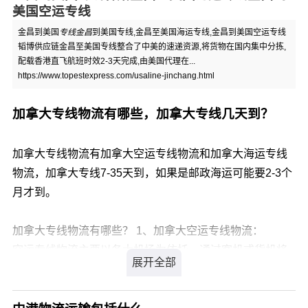
美国空运专线
金昌到美国
专线金昌
到美国专线,金昌至美国海运专线,金昌到美国空运专线
韬博供应链金昌至美国专线整合了中美的速递资源,将货物在国内集中分拣,
配载香港直飞航班时效2-3天完成,由美国代理在...
https://www.topestexpress.com/usaline-jinchang.html
加拿大专线物流有哪些，加拿大专线几天到？
加拿大专线物流有加拿大空运专线物流和加拿大海运专线
物流，加拿大专线7-35天到，如果是邮政海运可能要2-3个
月才到。
加拿大专线物流有哪些？ 1、加拿大空运专线物流：
空运专线物流主要以各大机场为依托，通过客机或货机将
货物空运到加拿大，基本上都会提供门到门服务，有的货
代会提供报税专线服务。
2、加拿大海运专线物流：