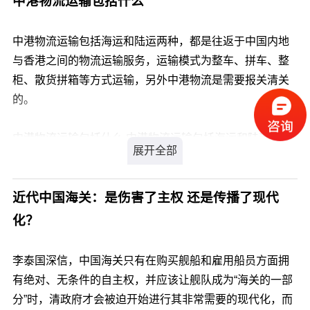
中港物流运输包括什么
加拿大海运专线由于省了中转环节，货物直接到加拿大各
大港口，丢件、损件的概率非常低，另外加拿大海运专线
中港物流运输包括海运和陆运两种，都是往返于中国内地
有自己的固定船期航次，及时到货，准时装柜，定时开
与香港之间的物流运输服务，运输模式为整车、拼车、整
船，是个不错的选择。
柜、散货拼箱等方式运输，另外中港物流是需要报关清关
加拿大专线几天到？ 加拿大空运专线物流：空运7-10个工
的。
作日左右到加拿大。
加拿大商业海运大约需要35天左右到加拿大，邮政海运大
中港物流运输包括什么 中港物流运输包括海运和陆运两
约2~3个月到加拿大。
种，都需要报关清关，中港物流公司都会提供整车、拼
由于天气、清关、派送等原因具体时效要以国际货运代理
车、整柜、散货拼箱等方式运输，主要服务内容有上门提
提供的为准。
货、中转、报关清关、卸货、派送到门等服务。
近代中国海关：是伤害了主权 还是传播了现代
目前中港物流运输收费标准是按照中港吨车和货柜去目的
化？
地提货距离计费收费。
3T/5T/10T/12T吨车按香港送货地址计费，20尺和40尺柜
李泰国深信，中国海关只有在购买舰船和雇用船员方面拥
拖一次2600港币起，杂费实报实销。
有绝对、无条件的自主权，并应该让舰队成为“海关的一部
中港物流香港派送上楼，有些地方没有电梯或因货物尺寸
分”时，清政府才会被迫开始进行其非常需要的现代化，而