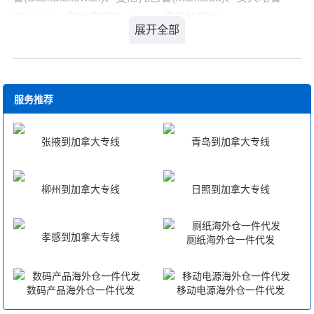
6.过境货物向海关申报后,应当自进境之日起6个月内运
创造的历史机遇，让海关在清王朝和欧洲帝国之间的缝隙
实际重量=单位基本运费(TNE)×总毛重(KGM)
(Ontario)、魁北克省Quebec、纽芬兰省(New
输出境。在特殊情况下，经海关同意可以延期，但延长期
中生长，成为外国和中国商人之间的现代集权行政组织。
海运物品按体积收费（1立方米起价），不足1立方米的按1
Foundland)、新不伦瑞克省(Nouveau-Brunswick)、爱德华
不得超过3个月。
《潮来潮去：海关与中国现代性的全球起源》
立方米计算，超过1立方米的，按实际体积计算。
王子岛省(Prince Edward Island)、新斯科舍省(Nova
剑桥大学东亚研究所教授方德万在新作《潮来潮去》中，
过境货物如在规定时间内不能出境，海关按《中华人
如果每立方米大于167KG，则为重货，反之，则为轻货，
Scotia)的所有主要城市:温哥华（Vancouver）、多伦多
梳理了从1854年到1949年之间的中国海关历史，并把海关
民共和国海关法行政处罚实施细则》第十一条(七)的规定处
而海运专线则直接是体积，如果体积大于重(吨)，按体计
(Toronto)、蒙特利尔（Montreal）、渥太华（Ottawa）、
服务推荐
历史放回中国近代史和近代全球化的历史当中。方德万笔
理。
算，反之按重量计。
卡尔加里（Calgary）、维多利亚(Victoria)、艾德蒙顿
下的中国海关，在太平天国的乱世中开始，在第二次世界
(Edmonton)、温尼伯市(Winnipeg city) 加拿大位于北美
7.过境货物进境后因换装运输工具等原因需卸地储存
张掖到加拿大专线
青岛到加拿大专线
大战和1949年新中国成立之后结束。最初，它的职责仅仅
洲北部。东临大西洋，西濒太平洋，西北部邻美国阿拉斯
时，应当经海关批准并在海关监管下存入经海关指定或同
是对外国轮船运来的货物估税。不久之后，海关集多种功
加州，东北与格陵兰（丹）隔戴维斯海峡遥遥相望，南接
意的仓库或场所。
能于一体，超越了单纯的税收机构。1895年后，它又深涉
柳州到加拿大专线
日照到加拿大专线
美国本土，北靠北冰洋达北极圈。加拿大是世界武汉岸线
中国外债事务，并干预中国外交，在义和团运动期间让中
8.过境货物由于不可抗力的原因，被迫在运输途中换
最长的国家。南部与美国接壤，国境线长达8892公里。 我
国免遭瓜分。辛亥革命以后，海关延揽了关税的实际征
装运输工具，起卸货物或遇有其它意外情况时，经营人或
们专业国际行李托运为您提供经济、便捷的武汉至加拿大
孝感到加拿大专线
厕纸海外仓一件代发
收，还负责起中国的内债事务。在20世纪30年代，海关执
承运人应当立即报告所在地海关或附近海关，接受海关监
国际包裹邮寄服务。
行国民政府制定的高关税政策……
管。
海关本来是外国人设置的机构，但却逐渐变得“越来越像一
数码产品海外仓一件代发
移动电源海外仓一件代发
9.过境货物在境内发生灭失和短少时(除不可抗力的原
个中国机构”，并在清朝和民国的统治秩序中获得了一席之
因外)，应当由经营人负责向出境地海关补办进口纳税手