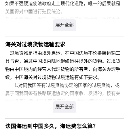
太大，不能进电梯只能走楼梯，会加收上楼费用，看货物
如果不强硬迫使清政府走上现代化道路，唯一的后果就是
多少和楼层高低计费。
英国得对中国进行殖民统治。
但李泰国很快就发现，即使是在最落魄的时候，清廷也依
然不愿顺应英国人。在反复协商未果后，恭亲王奕 呈请上
谕，李泰国被革职，而反对武力干预的赫德获得了总税务
司任命。赫德配合的态度和乐于效力于清政府的意愿，使
海关对过境货物运输要求
得恭亲王和军机大臣文祥把他称为“我们的赫德”。
过境货物是指由境外启运，在中国边境不论换装运输工
赫德进驻北京以前，中国海关并没有完全建立起来。《南
具与否，通过中国境内陆地继续运往境外的货物。过境货
京条约》签署之前，清政府已经发展了从前朝延续下来的
物由中国境内的经营人代理货物的所有者，向海关办理手
榷关系统，对海外贸易进行调节、控制和征税。《南京条
续。中国海关对过境货物过境运输有如下要求。
约》开放通商口岸后，小刀会（清朝的一个民间秘密组
1.对同我国签有过境货物协定的国家的过境货物，或
织）于1853年占领了上海县城，赶跑了清朝官员。为避免
属于同我国签有铁路联运协定的国家收、发货的，按有关
上海在缺少清廷官员的情况下成为自由港，陷入冒险家、
协定准予过境;对于未同我国签有上述协定国家的过境货
军火商、雇佣兵带来的混乱，1854年，时任英国驻上海领
物，应当经国家运输主管部门批准并向入境地海关备案后
事的阿礼国（Rutherford Alcock）主张在不取代清朝官员
准予过境。
的前提下指派外国人作为税务监督，帮助重建贸易秩序。
法国海运到中国多久，海运费怎么算？
2.过境货物自进境起到出境止，属海关监管货物，应