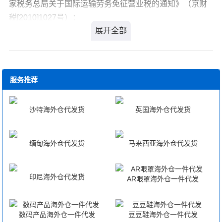
家税务总局关于国际运输劳务免征营业税的通知》（京财
10、填写《外商投资项目用汇总额扣减核算帐册》；
税[2010]1027号）：
11、海关需要的其他单证。
（二）国内投资项目
自2010年1月1日起，对中华人民共和国境内（以下简
1、填写《减免税备案申请表》；
称境内）单位或者个人提供的国际运输劳务免征营业税。
2、《国家鼓励发展的内外资项目确认书》原件一份（结转
国际运输劳务是指：
项目不提供）；
服务推荐
1．在境内载运旅客或者货物出境。
3、结转项目应提供的单证；技术改造项目：技术改造项目
2．在境外载运旅客或者货物入境。
确认证原件一份；
沙特海外仓代发货
英国海外仓代发货
4、立项可行性研究报告批复原件一份；
3．在境外发生载运旅客或者货物的行为。
5、企业营业执照复印件一份；
本通知自2010年1月1日起执行，2010年1月1日至文到
缅甸海外仓代发货
马来西亚海外仓代发货
6、进口合同复印件一份；
之日已征的应予免征的营业税税额在纳税人以后的应纳营
7、确认书核发部门核准的设备清单原件一份；
业税税额中抵减或者予以退税。
8、可行性研究报告复印件一份；
印尼海外仓代发货
AR眼罩海外仓一件代发
9、海关需要的其他单证。
境内单位和个人承揽国际运输劳务后，转由其他单位
（三）贷款项目
或个人在境内载运旅客或者货物出境的，以其取得的全部
1、填写《减免税备案申请表》；
价款和价外费用扣除其支付给其他单位或个人的运输费后
数码产品海外仓一件代发
豆豆鞋海外仓一件代发