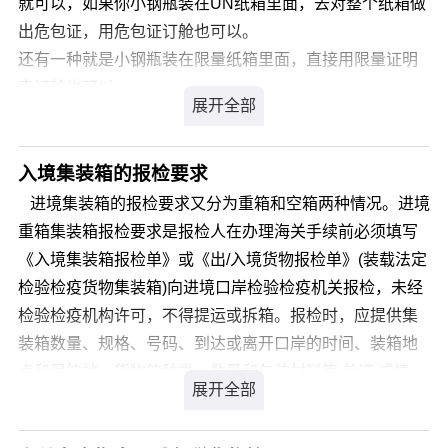
就可以，如果你小钢瓶装在UN纸箱里面，去对整个纸箱做
出危包证，用危包证订舱也可以。
还有一种就是小钢瓶装在限量纸箱里面，直接用限量证明
来订舱也可以。
锅检证，限量证，船级证都可以用来订舱截申报。
UN No.：1013 CLASS 2.2
海运危险货物运输规则 （IMDG Code）
入境集装箱的报检要求
联合国正确运输名称（中文）：二氧化碳
进境集装箱的报检要求又分为重箱和空箱两种情况。进境
联合国正确运输名称（英文）：CARBON DIOXIDE
重箱集装箱报检要求是报检人在办理海关手续前必须填写
有限数量：120ml
《入境集装箱报检单》或《出/入境货物报检单》(装载法定
危险品出口先是订舱，然后是危申报，进港报关，签单。
检验检疫货物集装箱)向进境口岸检验检疫机关报检，未经
订舱的时候提供钢瓶证书也叫锅检证书。要是钢瓶装在纸
检验检疫机构许可，不得提运或拆箱。报检时，应提供集
箱里面可以做出危包证的，提供危包证也是可以的，订舱
装箱数量、规格、号码、到达或离开口岸的时间、装箱地
提供扫描件。
点和目的地、货物的种类、数量和包装材料等 单证 或情
做危申报的时候提供正本。
况。进境空箱报检要求是报检人在办理 海关 手续前必须向
危申报做好就等港区受理了。等港区受理以后，就可以安
进境口岸检验检疫机构申报，申报内容包括集装箱数量、