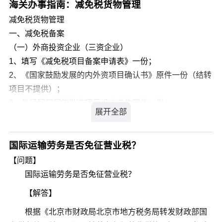
排报关，再就是去进港。
规格、号码、到达或离开口岸的时间、装箱地点和目的地
海关办事指南：减免税货物管理
需要注意的是2类危险品是需要船边直装的，所有进港时间
等单证或情况。
减免税货物管理
会很晚，经常都是船靠泊了才让去进。
一、减免税备案
然后船靠泊了已经装船，等船开后，一般一到两个工作日
（一）外商投资企业（三资企业）
会签单提单。
1、填写《减免税项目备案申请表》一份；
2、《国家鼓励发展的内外资项目确认书》原件一份（结转
项目不提供）；
3、外经贸部门的批准项目设立文件原件一份；
4、外经贸部门核准的设备清单原件一份；
5、外经贸部门核发的外商（或港澳台侨胞）投资企业批准
证书复印件一份；
国际运输劳务是否免征营业税？
6、海关注册登记证明书复印件一份；
【问题】
7、企业营业执照复印件一份；
国际运输劳务是否免征营业税？
8、企业的合同、章程复印件各一份（独资企业不用提供合
【解答】
同）；
根据《北京市财政局北京市地方税务局转发财政部国
9、会计师事务所验资报告或审计报告复印件一份；