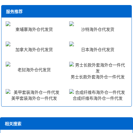
使用和不同地区的仓库选择，支持分仓，为发货提高效率
美国海外仓代发怎么样？ 美国海外仓代发则是指货物已经
为客户节省成本。
在海外仓，买家购买产品之后卖家根据订单发指令到海外
服务推荐
6、货物安全，仓库布满了监控，随时观察到仓库人员的举
仓，海外仓根据指令处理货物，并且为客户进行派送，实
动，仓库分为不同的存放区，贵重物品有特定的库区存
现美国本土发货，大概1-3天妥投到客户手中。
柬埔寨海外仓代发货
沙特海外仓代发货
放，若有货品在仓库丢失，仓库全额赔偿。
7、泰国本土配送发货，泰国海外仓本土发货可缩短订单周
加拿大海外仓代发货
日本海外仓代发货
期，改善用户体验，让销售突破瓶颈，创造更多利润。
老挝海外仓代发货
男士长款外套海外仓一件代发
美甲套装海外仓一件代发
合成纤维布海外仓一件代发
相关搜索