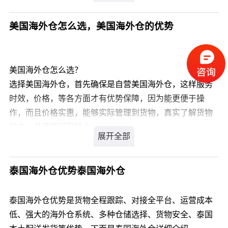
对于跨境电商卖家来说，运输时效快，可以提升买家的购
物体验，减少退货率的发生，而且美国本土发货地址，也
美国海外仓怎么选，美国海外仓的优势
可以提升客户的忠诚度。
2、提升产品竞争力
美国海外仓存储的费用相对较低，可以为跨境电商卖家节
美国海外仓怎么选？
省物流成本，卖家产品的销售价格可以更高，也能提升产
选择美国海外仓，首先确保是自营美国海外仓，这样服务
品竞争力。
时效，价格，等各方面才有优势保障，因为能更便于操
3、支持多种产品代发
作，而且价格实惠，能够实际管理到货物，真实了解货物
海外仓除了普货外，也支持一件代发中大件产品，还可接
状态，并且空间足够大。
纯电池、移动电源、手机电池、大型电池等一件代发服
其次如果选其他的第三方代理海外仓，代理海外仓一般指
务，可以满足不同卖家的货物代发需求。
的是第三方给海外仓做代理，相当于一个中介，所以价格
4、退货服务
比较高，也没办法了解到真实情况。
泰国海外仓优势泰国海外仓
美国海外仓还会提供退货检测、退货换标等售后服务，可
美国海外仓的优势：
以帮卖家降低售后成本。
1、降低了物流费用。
泰国海外仓优势是货物全程跟踪、对接全平台、运营成本
另外美国海外仓一件代发还支持客户自提、为亚马逊FBA
2、提升购物体验。
低、强大的海外仓系统、多种仓储选择、货物安全、泰国
中转、为卖家提供退货换标贴标等服务。
3、海外仓储有助于提高单件商品利润率。