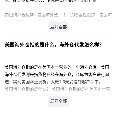
本土配送发货等优势，下面是泰国海外仓详细介绍。
4、稳定的供应链有助于增加商品销量。
5、能有助于扩大销售品类
泰国海外仓优势 - 泰国海外仓： 1、货物全程跟踪，泰国海
6、能有效降低了亚马逊FBA物流管理成本
外仓采用先进的条码管控技术，从收货上架到订单配送全
7、提升卖家好评率可以根据以上优势点来进行筛选，看他
程追踪。
能不能达到这些功能。
2、对接全平台，泰国海外仓无缝对接eBay、速卖通、亚
马逊等跨境电商平台，从自动下单到订单配送一站式物流
美国海外仓指的是什么，海外仓代发怎么样？
服务，无需为仓储管理费心费力。
3、运营成本低，泰国海外仓可以为卖家节省不少仓储资源
成本，从而提高产品净利润，无需为高额的人力资源成本
美国海外仓指的是在美国本土营业的一个海外仓库，美国
与闲置的仓储空间成本烦恼，降低运维难度和整体运营成
海外仓代发则是指货物已经在海外仓，仓库为客户进行派
本。
送，实现美国本土发货，大概1-3天妥投到客户手中。
4、强大的海外仓系统，可以实现了库存、订单状态实时同
美国海外仓指的是什么？ 美国海外仓指的是在美国本土营
步，极大的减少了买家退货换货率、快递纠纷等问题，从
业的一个海外仓库，主要针对亚马逊的中转、换标和代
而最大程度地提升买家的购物体验。
发，也可以是用来淡季备货、旺季补货，或者亚马逊限仓
5、多种仓储选择，泰国海外仓储支持大、中、小型仓库的
时增加产品的库存，降低头程的物流成本。