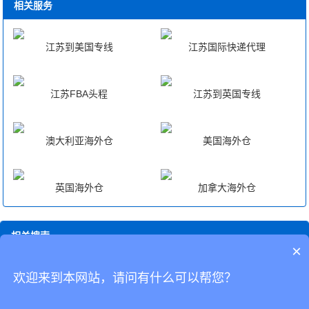
相关服务
江苏到美国专线
江苏国际快递代理
江苏FBA头程
江苏到英国专线
澳大利亚海外仓
美国海外仓
英国海外仓
加拿大海外仓
相关搜索
×
枣庄澳洲专线
江苏国际快递代理
东营澳洲专线
江苏至澳洲fba中转
欢迎来到本网站，请问有什么可以帮您？
江西至澳洲fba中转
吉林澳洲专线
深圳澳洲专线
澳洲专线怎么寄
澳
洲专线快递查询
江苏fba海外仓一件代发