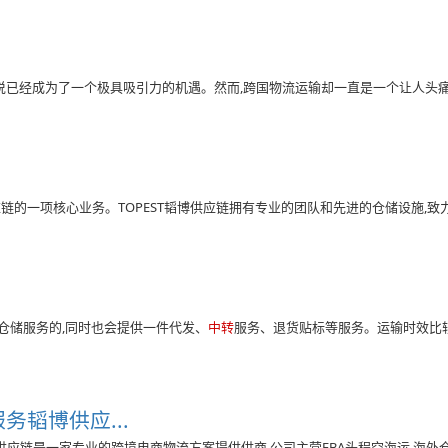
说已经成为了一个极具吸引力的机遇。然而,跨国物流运输却一直是一个让人头
供应链的一项核心业务。TOPEST韬博供应链拥有专业的团队和先进的仓储设施,
仓储服务的,同时也会提供一件代发、
中转
服务、退货贴标等服务。运输时效比
务韬博供应...
韬博供应链是一家专业的跨境电商物流方案提供供商,公司主营FBA头程空海运,海外