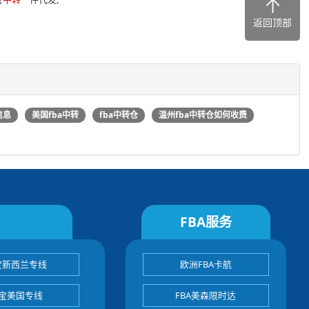
返回顶部
信息
美国fba中转
fba中转仓
温州fba中转仓如何收费
FBA服务
宝新西兰专线
欧洲FBA卡航
宝美国专线
FBA美森限时达