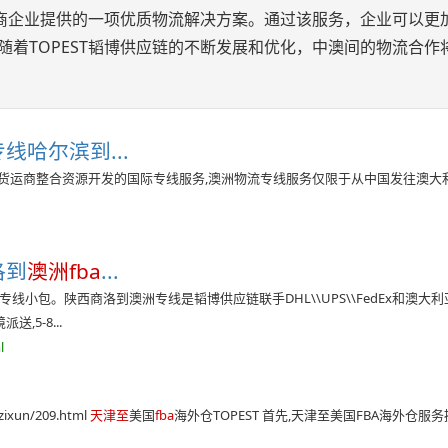
为电商企业提供的一项优质物流解决方案。通过该服务，企业可以更
随着TOPEST韬博供应链的不断发展和优化，中澳间的物流合作
哈尔滨到...
利亚当地货运商整合资源开发的国际专线服务,澳洲物流专线服务仅限于从中国发往澳大
洛到
澳洲fba
...
专线小包。陕西商洛到澳洲专线是韬博供应链联手DHL\\UPS\\FedEx和澳大利
5-8...
l
ixun/209.html
天津至
美国
fba
海外仓TOPEST 首先,天津至美国FBA海外仓服