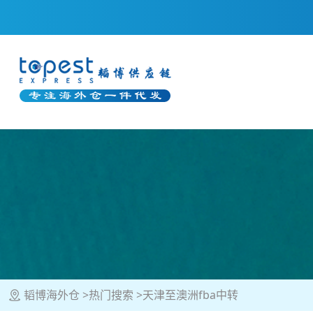
韬博海外仓
热门搜索
天津至澳洲fba中转