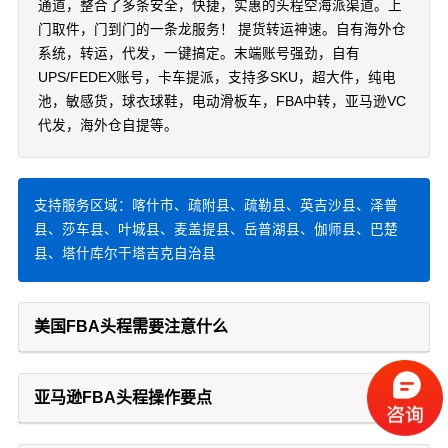
通道，整合了多条安全，快捷，实惠的头程空海派渠道。上
门取件，门到门的一条龙服务！ 提货转运神速。自有海外仓
系统，转运，代发，一键搞定。末端账号强劲，自有
UPS/FEDEX账号，卡车提派，支持多SKU，超大件，纯电
池，敏感货，球衣球鞋，电动滑板车，FBA中转，亚马逊VC
代发，海外仓自提等。
支持服务区域：喀什市、疏附县、疏勒县、英吉沙县、泽普
县、莎车县、叶城县、麦盖提县、岳普湖县、伽师县、巴楚
县、塔什库尔干塔吉克自治县
美国FBA头程需要注意什么
亚马逊FBA头程操作要点