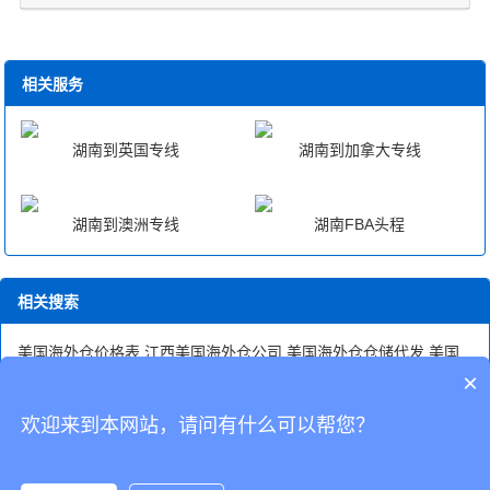
相关服务
湖南到英国专线
湖南到加拿大专线
湖南到澳洲专线
湖南FBA头程
相关搜索
美国海外仓价格表
江西美国海外仓公司
美国海外仓仓储代发
美国
fba中转海外仓
中国到美国的转运仓
美国海外仓优势图片
DHL美国
×
敏感货专线
欧洲美国海外仓公司
大件海外仓美国
湖南国际快递转
运公司
欢迎来到本网站，请问有什么可以帮您？
CopyRight © 深圳市韬博供应链有限公司