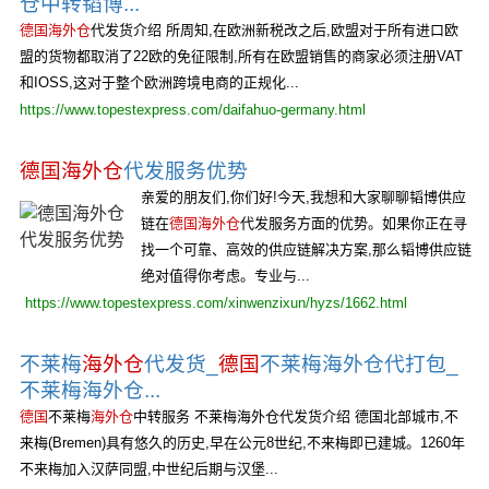
仓中转韬博...
德国海外仓
代发货介绍 所周知,在欧洲新税改之后,欧盟对于所有进口欧
盟的货物都取消了22欧的免征限制,所有在欧盟销售的商家必须注册VAT
和IOSS,这对于整个欧洲跨境电商的正规化...
https://www.topestexpress.com/daifahuo-germany.html
德国海外仓
代发服务优势
亲爱的朋友们,你们好!今天,我想和大家聊聊韬博供应
链在
德国海外仓
代发服务方面的优势。如果你正在寻
找一个可靠、高效的供应链解决方案,那么韬博供应链
绝对值得你考虑。专业与...
https://www.topestexpress.com/xinwenzixun/hyzs/1662.html
不莱梅
海外仓
代发货_
德国
不莱梅海外仓代打包_
不莱梅海外仓...
德国
不莱梅
海外仓
中转服务 不莱梅海外仓代发货介绍 德国北部城市,不
来梅(Bremen)具有悠久的历史,早在公元8世纪,不来梅即已建城。1260年
不来梅加入汉萨同盟,中世纪后期与汉堡...