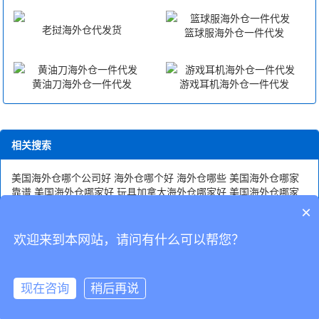
老挝海外仓代发货
篮球服海外仓一件代发
黄油刀海外仓一件代发
游戏耳机海外仓一件代发
相关搜索
美国海外仓哪个公司好
海外仓哪个好
海外仓哪些
美国海外仓哪家
靠谱
美国海外仓哪家好
玩具加拿大海外仓哪家好
美国海外仓哪家
便宜
美国自建海外仓哪个好
德国海外仓哪家比较好
印尼海外仓哪
×
家便宜
大型加拿大海外仓哪家实惠
虚拟海外仓哪家好
泰国海外仓
哪家好
英国海外仓哪个好
fba美国海外仓哪个便宜
欢迎来到本网站，请问有什么可以帮您？
CopyRight © 深圳市韬博供应链有限公司
现在咨询
稍后再说
海外仓代发
国际物流
联系我们