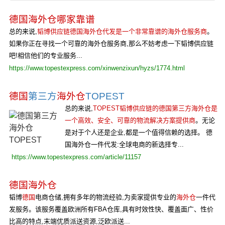
德国海外仓哪家靠谱
总的来说,
韬博供应链德国海外仓代发是一个非常靠谱的海外仓服务商
。
如果你正在寻找一个可靠的海外仓服务商,那么不妨考虑一下韬博供应链
吧!相信他们的专业服务...
https://www.topestexpress.com/xinwenzixun/hyzs/1774.html
德国
第三方
海外仓
TOPEST
总的来说,
TOPEST韬博供应链的德国第三方海外仓是
一个高效、安全、可靠的物流解决方案提供商
。无论
是对于个人还是企业,都是一个值得信赖的选择。 德
国海外仓一件代发:全球电商的新选择专...
https://www.topestexpress.com/article/11157
德国海外仓
韬博
德国
电商仓储,拥有多年的物流经验,为卖家提供专业的
海外仓
一件代
发服务。该服务覆盖欧洲所有FBA仓库,具有时效性快、覆盖面广、性价
比高的特点,末端优质派送资源,泛欧派送...