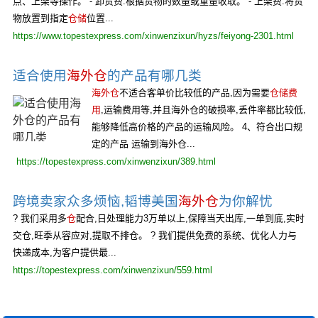
点、上架等操作。 - 卸货费:根据货物的数量或重量收取。 - 上架费:将货
物放置到指定
仓储
位置...
https://www.topestexpress.com/xinwenzixun/hyzs/feiyong-2301.html
适合使用
海外仓
的产品有哪几类
海外仓
不适合客单价比较低的产品,因为需要
仓储费
用
,运输费用等,并且海外仓的破损率,丢件率都比较低,
能够降低高价格的产品的运输风险。 4、符合出口规
定的产品 运输到海外仓...
https://topestexpress.com/xinwenzixun/389.html
跨境卖家众多烦恼,韬博美国
海外仓
为你解忧
? 我们采用多
仓
配合,日处理能力3万单以上,保障当天出库,一单到底,实时
交仓,旺季从容应对,提取不排仓。 ? 我们提供免费的系统、优化人力与
快递成本,为客户提供最...
https://topestexpress.com/xinwenzixun/559.html