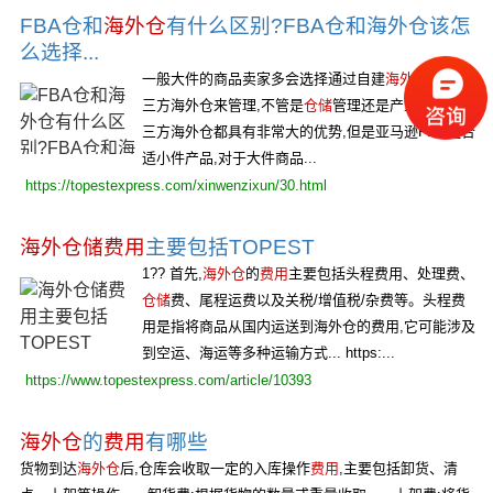
FBA仓和
海外仓
有什么区别?FBA仓和海外仓该怎
么选择...
一般大件的商品卖家多会选择通过自建
海外仓
或者第
三方海外仓来管理,不管是
仓储
管理还是产生退货,第
三方海外仓都具有非常大的优势,但是亚马逊FBA更合
适小件产品,对于大件商品...
https://topestexpress.com/xinwenzixun/30.html
海外仓储费用
主要包括TOPEST
1?? 首先,
海外仓
的
费用
主要包括头程费用、处理费、
仓储
费、尾程运费以及关税/增值税/杂费等。头程费
用是指将商品从国内运送到海外仓的费用,它可能涉及
到空运、海运等多种运输方式... https:...
https://www.topestexpress.com/article/10393
海外仓
的
费用
有哪些
货物到达
海外仓
后,仓库会收取一定的入库操作
费用
,主要包括卸货、清