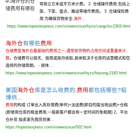
常按立方米或平方米计费。 2. 仓储操作费用:包括上
架、下架、盘点、搬运等操作费用。 3. 仓储保险费
用:为确保货物安全,
海外
...
https://www.topestexpress.com/xinwenzixun/hyzs/cangchu-2303.html
海外仓
有哪些
费用
仓储费是海外仓最基础的费用之一,通常按货物的占用空间或重量来计
算
。仓储费可以按天、按周或按月收取,具体取决于仓库的运营模式和您
选择的存储周期。 - 按体...
https://www.topestexpress.com/xinwenzixun/hyzs/feiyong-2183.html
美国
海外仓
库是怎么收费的,
费用
都包括哪些?韬
博供...
费用
的构成:订单出入库处理费(单件)+派送费(即目的国当地运费)+仓租
(即使用仓库的租金费用,一般新客户都会有一定时间的免租期) 2、平台
仓补货:指卖家先囤货到美...
https://topestexpress.com/xinwenzixun/502.html