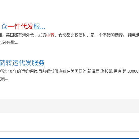
云仓
一件代发
服...
洲、美国都有海外仓、发货
中转
、仓储都比较便利、是一个不错的选择。 纯电
是批...
仓储转运代发服务
 10 年的运维经验,目前韬博供应链在美国纽约,新泽西,洛杉矶 拥有 超 30000
...