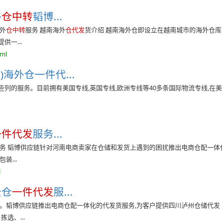
外
仓中转
韬博...
海外
仓中转
服务 越南海外
仓代发
货介绍 越南海外仓即设立在越南城市的海外仓库
一...
tml
n)海外仓一件代...
些列的服务。目前拥有美国专线,英国专线,欧洲专线等40多条国际物流专线,在美国
一件代发
服务...
务 韬博供应链针对河南电商卖家在仓储和发货上遇到的困扰推出电商仓配一体
装...
l
云仓
一件代发
服...
包。韬博供应链推出电商仓配一体化的代发货服务,为客户提供四川泸州仓储代发
选、...