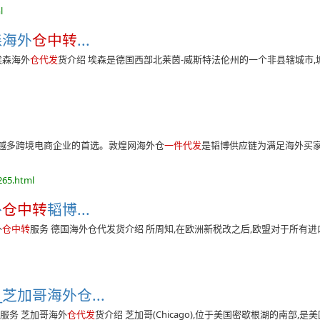
l
森海外
仓中转
...
埃森海外
仓代发
货介绍 埃森是德国西部北莱茵-威斯特法伦州的一个非县辖城市,
来越多跨境电商企业的首选。敦煌网海外仓
一件代发
是韬博供应链为满足海外买
265.html
外
仓中转
韬博...
外
仓中转
服务 德国海外仓代发货介绍 所周知,在欧洲新税改之后,欧盟对于所有
芝加哥海外仓...
转
服务 芝加哥海外
仓代发
货介绍 芝加哥(Chicago),位于美国密歇根湖的南部,是