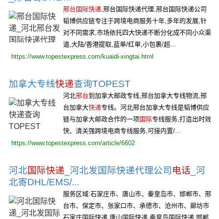
邢台国际快递
,邢台国际快递代理,邢台国际快递公司
韬博供应链专注于跨境电商服务十年,多年的发展,针
对不同需求,市场依托四大快递不断分化成不同小众渠
道,大陆/香港提取,蓝单/红单,小包裹/超...
https://www.topestexpress.com/kuaidi-xingtai.html
加拿大专线
快递
查询TOPEST
河北
邢台
到加拿大邮政专线,邢台加拿大专线物流,邢
台加拿大
快递
专线。河北邢台加拿大专线是韬博供应
链与加拿大邮政合作的一项
国际
专线服务,打造出时效
快、清关强跨境电商专线服务,可接内置/...
https://www.topestexpress.com/article/6602
河北
国际快递
_河北发国际快递代理公司
电话
_河
北寄DHL/EMS/...
服务区域:石家庄市、唐山市、秦皇岛市、邯郸市、邢
台市、保定市、张家口市、承德市、沧州市、廊坊市
石家庄国际快递 唐山国际快递 秦皇岛国际快递 邯郸