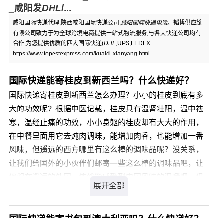
_咸阳发
DHL
/...
咸阳国际快递代理,陕西咸阳国际快递公司,
咸阳国际快递电话
。韬博供应链
有限公司致力于为全球跨境电商提供一站式物流服务,与各大快递公司均有
合作,为您提供优质的四大国际快递(
DHL
,UPS,FEDEX...
https://www.topestexpress.com/kuaidi-xianyang.html
国际快递能寄桂皮到新西兰吗？什么快递好？
国际快递寄桂皮到新西兰怎么办理？小小的桂皮到底有多
大的功效呢？根据中医记载，桂皮具有温肾壮阳，温中祛
寒，温经止痛的功效，小小身躯的桂皮却有大大的作用，
在中餐里面用它去炖肉调味，能增加肉香，也能增加一番
风味，但遥远的西方哪里有这么棒的调味品呢？没关系，
让我们给国外的小伙伴们邮寄一些这么棒的调味品吧，让
他们在遥远的外国，依然能感受到中国风味的温暖吧。但
是，桂皮属于国际敏感品，国际快递不承接，国际快递寄
桂皮到新西兰找什么公司好？国际快递寄桂皮到新西兰，
我们是您最佳的选择，我司从事私人物品国际运输十余年