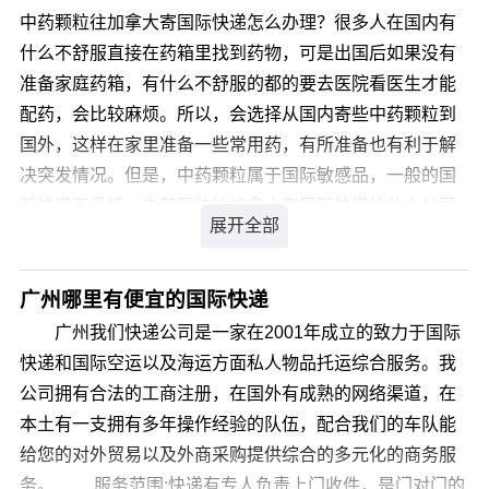
中药颗粒往加拿大寄国际快递怎么办理？很多人在国内有
什么不舒服直接在药箱里找到药物，可是出国后如果没有
准备家庭药箱，有什么不舒服的都的要去医院看医生才能
配药，会比较麻烦。所以，会选择从国内寄些中药颗粒到
国外，这样在家里准备一些常用药，有所准备也有利于解
决突发情况。但是，中药颗粒属于国际敏感品，一般的国
际快递不承接。中药颗粒往加拿大寄国际快递找什么公司
好？中药颗粒往加拿大寄国际快递，我们是您最佳的选
择，我司从事私人物品国际运输十余年经验，针对类似产
品我司通常采用私人物品通关渠道办理国际运输，不受海
广州哪里有便宜的国际快递
关相关规定限制，目的国通关率高达99.9%，关税为零。
广州我们快递公司是一家在2001年成立的致力于国际
那么，中药颗粒往加拿大寄国际快递价格是多少呢?
快递和国际空运以及海运方面私人物品托运综合服务。我
公司拥有合法的工商注册，在国外有成熟的网络渠道，在
您可以登录我们官方网站 详细了解。
本土有一支拥有多年操作经验的队伍，配合我们的车队能
给您的对外贸易以及外商采购提供综合的多元化的商务服
务。 服务范围:快递有专人负责上门收件，是门对门的