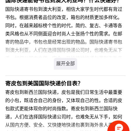
国际快递能寄书包到澳大利亚吗？什么快递好？
经验，针对类似产品我司通常采用私人物品通关渠道办理
国际快递寄书包到澳大利亚，相信大家学生时代都有背过
国际运输，不受海关相关规定限制，目的国通关率高达
书包。根据消费者品位的改变，箱包的材质更加多样化。
99.9%，关税为零。那么，国际快递寄桂皮到新西兰价格
同时，在越来越标榜个性的时代，简约、复古、卡通等各
是多少呢?
类风格也从不同侧面迎合时尚人士张扬个性的需求。在邮
寄的物品中，书包也是经常出现的物品。国际快递寄书包
您可以登录我们官方网站 详细了解。
到澳大利亚，人们在选择国际快递公司时，也难免无从下
手。如何从国内方便、安全、又快捷地快递包裹到海外亲
人手中，国际快递寄书包到澳大利亚多久能到？比较好的
国际快递公司有哪些呢?
寄皮包到美国国际快递价目表？
您可以登录我们官方网站 详细咨询，我司会有专业客服为
寄皮包到新西兰国际快递，皮包是我们日常生活中最重要
您解答，解决您国际快递寄书包到澳大利亚的疑虑。
的小包，既适合自己的身份，又体现自己的性。合适的皮
包款式更能体现你的时尚指数。寄皮包到新西兰国际快
递，人们在选择国际快递公司时，也难免无从下手，如何
从国内方便、安全、又快捷地快递包裹到海外亲人手中，