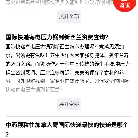
寄皮包到新西兰国际快递多久能到？比较好的国际快递公
司有哪些呢?
您可以登录我们官方网站 详细咨询，我司会有专业客服为
您解答，解决您寄皮包到新西兰国际快递的疑虑。
国际快递寄电压力锅到新西兰资费查询？
国际快递寄电压力锅到新西兰怎么办理呢？煮鸡无须加
水，喝汤更有滋味！养生也作为大家强身健体、延年益寿
的必由之路。而煲汤作为一种中国传统的养生手法,电压力
锅全密封烹调、压力连续可调，完美的保存了食材的养
分。国外很难找到一家专业的煲汤店家，如何安全的国际
快递寄电压力锅到新西兰？
您可以登录我们官方网站 详细咨询，我司会有专业客服为
您解答，解决您国际快递寄电压力锅到新西兰的疑虑。
中药颗粒往加拿大寄国际快递最快的快递是哪个
？