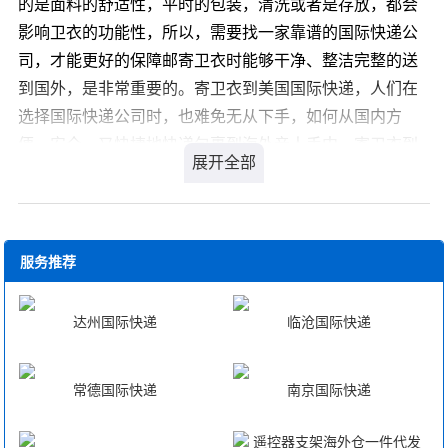
的是面料的舒适性，平时的包装，清洗或者是存放，都会
包装)，否则快递公司拒收货物； 6、倘若有以下情况
影响卫衣的功能性，所以，需要找一家靠谱的国际快递公
的国际快递包裹，需预先订舱：货物单件维长超过330厘
司，才能更好的保障邮寄卫衣时能够干净、整洁完整的送
米；货物单件重量超过68公斤；货物单件不超过330厘
到国外，是非常重要的。寄卫衣到美国国际快递，人们在
米，重量不超过68公斤，但一票货超过300公斤。 7、
选择国际快递公司时，也难免无从下手，如何从国内方
国际快递价格资费变化较大，需发快递邮包时，请先联系
便、安全、又快捷地快递包裹到海外亲人手中，寄卫衣到
所托运的国际快递公司业务员确认价格。
美国国际快递多久能到？寄卫衣到美国国际快递比较好的
国际快递公司有哪些呢?您可以登录我们官方网站 详细咨
询，我司会有专业客服为您解答，解决您寄卫衣到美国国
际快递的疑虑。
服务推荐
达州国际快递
临沧国际快递
常德国际快递
南京国际快递