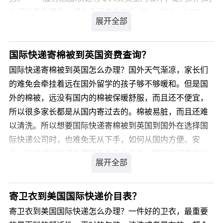
上门收发件服务，经由全球着名的FedEx，DHL，UPS，
TNT，EMS、中东专线等送至客户手中。空运则是门对贵
公司客户的机场服务，有广州经香港国际机场的国际航空
协会的航空公司飞往世界各地大中城市，网络覆盖全球200
国际快递寄棉被到英国资费查询？
多个国家和地区。 我们希望：对用户，凭公司的信誉
国际快递寄棉被到英国怎么办理？国外天气渐凉，家长们
去推荐供应商：对产品提供者，凭网站的信息优势及公司
的难免会牵挂着远在国外留学的孩子够不够暖和。但是国
的严格管理使供应商顺畅的发挥各自的产品优势。行业内
外的棉被，远没有国内的棉被保暖舒服，而且还不便宜，
的产品、信息、学习的集散地。 国际快递服务注意事
所以很多家长都是从国内寄过去的。棉被易脏，而且还难
项 1、国际快递包裹重量分实际重量和体积重量两
以清洗。所以想要国际快递寄棉被到英国到国外在选择国
种，快递公司将以两种重量中大的一项为计费依据；
际快递公司时，也难免无从下手，如何从国内方便、安
2、国际快递包裹体积重量的计算方法：（长 x 宽 x
全、又快捷地快递包裹到海外亲人手中，国际快递寄棉被
高）/5000，注意，这里的长宽高单位是厘米； 3、国
到英国比较好的国际快递公司有哪些呢?
际快递包裹的货物不足 0.5公斤的，按0.5公斤计费；
4、国际快递包裹单件货物的规格必须保证：1长 + 2高 + 2
您可以登录我们官方网站 详细咨询，我司会有专业客服为
寄卫衣到美国国际快递价目表？
宽 < 330CM； 5、国际快递包裹单件超过或等于68公
您解答，解决您国际快递寄棉被到英国的疑虑。
寄卫衣到美国国际快递怎么办理？一件好的卫衣，最重要
斤/件的，必须用有脚卡板进行包装(部分国家拒收原本卡板