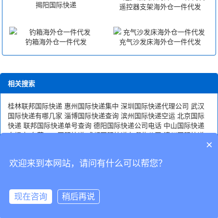
揭阳国际快递
遥控器支架海外仓一件代发
钓箱海外仓一件代发
充气沙发床海外仓一件代发
相关搜索
桂林联邦国际快递
惠州国际快递集中
深圳国际快递代理公司
武汉
国际快递有哪几家
淄博国际快递查询
滨州国际快递空运
北京国际
快递
联邦国际快递单号查询
德阳国际快递公司电话
中山国际快递
自提点
东营DHL国际快递
成都国际快递有哪些公司
漳州国际快递
×
代理
揭阳国际快递公司
泉州UPS国际快递
欢迎来到本网站，请问有什么可以帮您？
CopyRight © 深圳市韬博供应链有限公司
现在咨询
稍后再说
海外仓代发
国际物流
联系我们