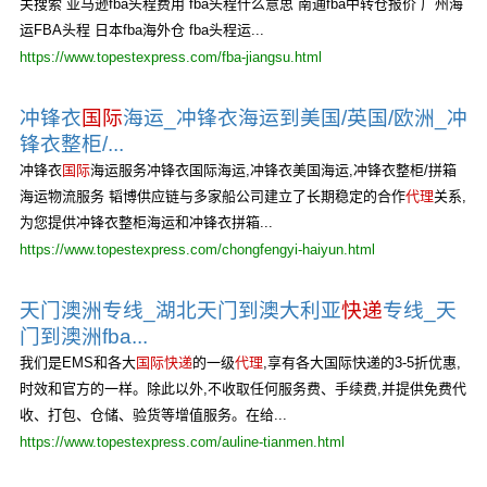
关搜索 亚马逊fba头程费用 fba头程什么意思 南通fba中转仓报价 广州海
运FBA头程 日本fba海外仓 fba头程运...
https://www.topestexpress.com/fba-jiangsu.html
冲锋衣
国际
海运_冲锋衣海运到美国/英国/欧洲_冲
锋衣整柜/...
冲锋衣
国际
海运服务冲锋衣国际海运,冲锋衣美国海运,冲锋衣整柜/拼箱
海运物流服务 韬博供应链与多家船公司建立了长期稳定的合作
代理
关系,
为您提供冲锋衣整柜海运和冲锋衣拼箱...
https://www.topestexpress.com/chongfengyi-haiyun.html
天门澳洲专线_湖北天门到澳大利亚
快递
专线_天
门到澳洲fba...
我们是EMS和各大
国际快递
的一级
代理
,享有各大国际快递的3-5折优惠,
时效和官方的一样。除此以外,不收取任何服务费、手续费,并提供免费代
收、打包、仓储、验货等增值服务。在给...
https://www.topestexpress.com/auline-tianmen.html