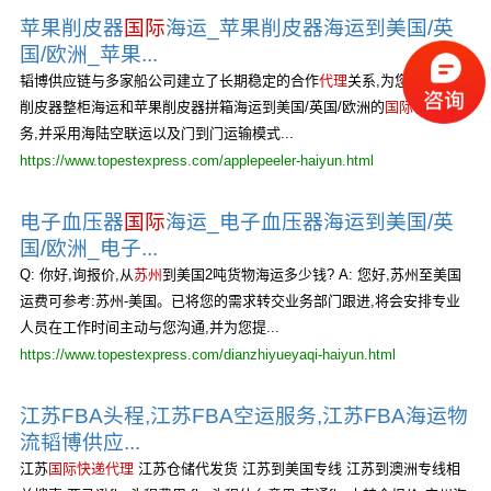
苹果削皮器
国际
海运_苹果削皮器海运到美国/英
国/欧洲_苹果...
韬博供应链与多家船公司建立了长期稳定的合作
代理
关系,为您提供苹果
削皮器整柜海运和苹果削皮器拼箱海运到美国/英国/欧洲的
国际
物流服
务,并采用海陆空联运以及门到门运输模式...
https://www.topestexpress.com/applepeeler-haiyun.html
电子血压器
国际
海运_电子血压器海运到美国/英
国/欧洲_电子...
Q: 你好,询报价,从
苏州
到美国2吨货物海运多少钱? A: 您好,苏州至美国
运费可参考:苏州-美国。已将您的需求转交业务部门跟进,将会安排专业
人员在工作时间主动与您沟通,并为您提...
https://www.topestexpress.com/dianzhiyueyaqi-haiyun.html
江苏FBA头程,江苏FBA空运服务,江苏FBA海运物
流韬博供应...
江苏
国际快递代理
江苏仓储代发货 江苏到美国专线 江苏到澳洲专线相