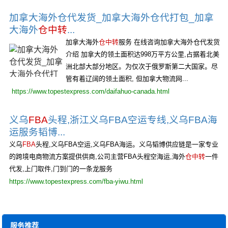
加拿大海外仓代发货_加拿大海外仓代打包_加拿
大海外
仓中转
...
加拿大海外
仓中转
服务 在线咨询加拿大海外仓代发货
介绍 加拿大的领土面积达998万平方公里,占据着北美
洲北部大部分地区。为仅次于俄罗斯第二大国家。尽
管有着辽阔的领土面积, 但加拿大物流网...
https://www.topestexpress.com/daifahuo-canada.html
义乌
FBA
头程,浙江义乌FBA空运专线,义乌FBA海
运服务韬博...
义乌
FBA
头程,义乌FBA空运,义乌FBA海运。义乌韬博供应链是一家专业
的跨境电商物流方案提供供商,公司主营FBA头程空海运,海外
仓中转
一件
代发,上门取件,门到门的一条龙服务
https://www.topestexpress.com/fba-yiwu.html
服务推荐