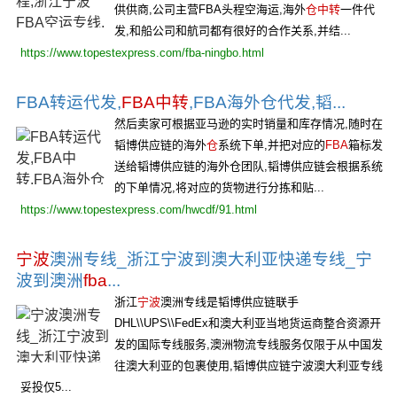
供供商,公司主营FBA头程空海运,海外
仓中转
一件代
发,和船公司和航司都有很好的合作关系,并结...
https://www.topestexpress.com/fba-ningbo.html
FBA转运代发,
FBA中转
,FBA海外仓代发,韬...
然后卖家可根据亚马逊的实时销量和库存情况,随时在
韬博供应链的海外
仓
系统下单,并把对应的
FBA
箱标发
送给韬博供应链的海外仓团队,韬博供应链会根据系统
的下单情况,将对应的货物进行分拣和贴...
https://www.topestexpress.com/hwcdf/91.html
宁波
澳洲专线_浙江宁波到澳大利亚快递专线_宁
波到澳洲
fba
...
浙江
宁波
澳洲专线是韬博供应链联手
DHL\\UPS\\FedEx和澳大利亚当地货运商整合资源开
发的国际专线服务,澳洲物流专线服务仅限于从中国发
往澳大利亚的包裹使用,韬博供应链宁波澳大利亚专线
妥投仅5...