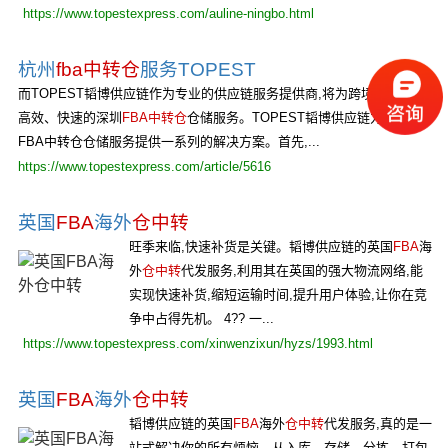
https://www.topestexpress.com/auline-ningbo.html
杭州
fba中转仓
服务TOPEST
而TOPEST韬博供应链作为专业的供应链服务提供商,将为跨境电商提供
高效、快速的深圳
FBA中转仓
仓储服务。TOPEST韬博供应链为深圳
FBA中转仓仓储服务提供一系列的解决方案。首先,...
https://www.topestexpress.com/article/5616
英国
FBA
海外
仓中转
旺季来临,快速补货是关键。韬博供应链的英国
FBA
海
外
仓中转
代发服务,利用其在英国的强大物流网络,能
实现快速补货,缩短运输时间,提升用户体验,让你在竞
争中占得先机。 4?? 一...
https://www.topestexpress.com/xinwenzixun/hyzs/1993.html
英国
FBA
海外
仓中转
韬博供应链的英国
FBA
海外
仓中转
代发服务,真的是一
站式解决你的所有烦恼。从入库、存储、分拣、打包