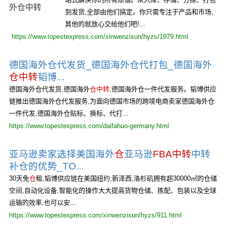
到发货,全部由他们搞定。你只需专注于产品和市场,
其他的就放心交给他们吧!...
https://www.topestexpress.com/xinwenzixun/hyzs/1979.html
德国海外仓代发货_德国海外仓代打包_德国海外
仓中转
韬博...
德国海外仓代发货,德国海外
仓中转
,德国海外仓一件代发服务。韬博供应
链推出德国海外仓代发服务,为面向德国市场的跨境电商卖家德国海外仓
一件代发,德国海外仓贴标、换标、代打...
https://www.topestexpress.com/daifahuo-germany.html
亚马逊卖家选择美国海外
仓
亚马逊
FBA中转
中转
补仓的优势_TO...
30天免
仓
租,韬博供应链在美国纽约,新泽西,洛杉矶拥有超30000㎡的仓储
空间,自动化设备,智能化的操作大大提高货物仓储、拣配、包装以及全球
运输的效率,也可以安...
https://www.topestexpress.com/xinwenzixun/hyzs/911.html