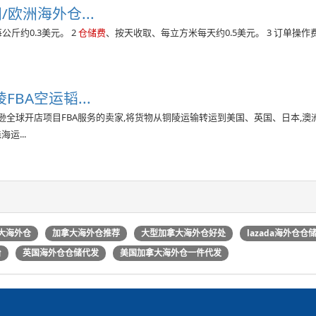
欧洲海外仓...
公斤约0.3美元。 2
仓储费
、按天收取、每立方米每天约0.5美元。 3 订单操作费
BA空运韬...
逊全球开店项目FBA服务的卖家,将货物从铜陵运输转运到美国、英国、日本,澳洲
运...
大海外仓
加拿大海外仓推荐
大型加拿大海外仓好处
lazada海外仓仓
台
英国海外仓仓储代发
美国加拿大海外仓一件代发