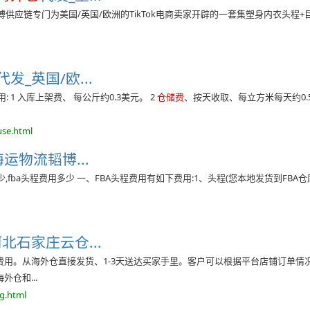
韬博供应链专门为美国/英国/欧洲的TikTok电商卖家开辟的一套集塑身内衣头程+
_英国/欧...
1 入库上架费、 每公斤约0.3美元。 2
仓储费
、按天收取、每立方米每天约0.
use.html
运物流韬博...
少,fba头程费用多少 一、FBA头程费用有如下费用:1、头程(您本地发货到FBA仓
北石家庄云仓...
费用。从海外仓直接发货、1-3天送达买家手里。客户可以根据平台店铺订单情
仓和...
g.html