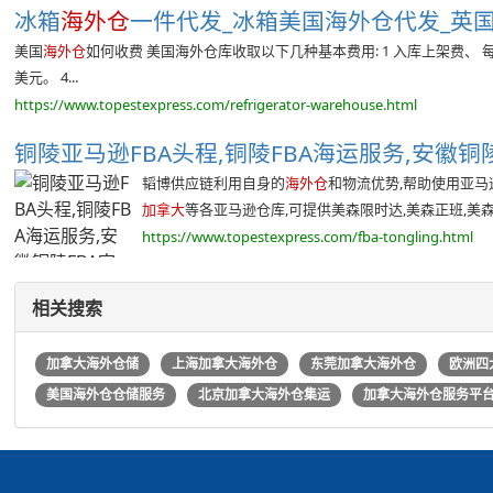
冰箱
海外仓
一件代发_冰箱美国海外仓代发_英国/
美国
海外仓
如何收费 美国海外仓库收取以下几种基本费用: 1 入库上架费、 每
美元。 4...
https://www.topestexpress.com/refrigerator-warehouse.html
铜陵亚马逊FBA头程,铜陵FBA海运服务,安徽铜陵F
韬博供应链利用自身的
海外仓
和物流优势,帮助使用亚马
加拿大
等各亚马逊仓库,可提供美森限时达,美森正班,美森海
https://www.topestexpress.com/fba-tongling.html
相关搜索
加拿大海外仓储
上海加拿大海外仓
东莞加拿大海外仓
欧洲四
美国海外仓仓储服务
北京加拿大海外仓集运
加拿大海外仓服务平