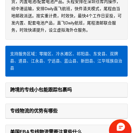
货，内置电池/配套电池产品。头程安排在深圳仓库内操作，
经中港运输，安排Daily直飞航班，快件清关模式，尾程由当
地邮政派送。按实重计费，时效快，最快4个工作日妥投，可
发内置、配套电池产品，直飞Daily航班，尾程澳邮联合服
务，时效快递提升，设立虚拟海外仓服务。
支持服务区域：零陵区、冷水滩区、祁阳县、东安县、双牌
县、道县、江永县、宁远县、蓝山县、新田县、江华瑶族自治
县
跨境的专线小包能跟踪包裹吗
专线物流的优势有哪些
美国FBA专线物流需要注意些什么