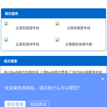
相关服务
云南到英国专线
云南到美国专线
云南到澳洲专线
云南国际快递代理
相关搜索
舟山fba中转仓价格信息
上海fba中转仓费用
广东FBA头程服务如何
fba美森驻马店
云浮市FBA头程怎么发
深圳fba中转仓仓储
天津至英
×
国fba中转
fba头程运费怎么计算
北京fba头程物流推荐
南通fba中转
仓价钱
欢迎来到本网站，请问有什么可以帮您？
CopyRight © 深圳市韬博供应链有限公司
现在咨询
稍后再说