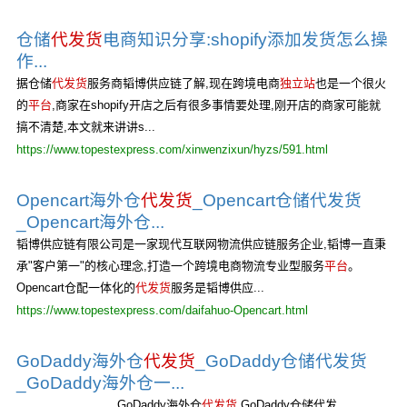
仓储
代发货
电商知识分享:shopify添加发货怎么操
作...
据仓储
代发货
服务商韬博供应链了解,现在跨境电商
独立站
也是一个很火
的
平台
,商家在shopify开店之后有很多事情要处理,刚开店的商家可能就
搞不清楚,本文就来讲讲s...
https://www.topestexpress.com/xinwenzixun/hyzs/591.html
Opencart海外仓
代发货
_Opencart仓储代发货
_Opencart海外仓...
韬博供应链有限公司是一家现代互联网物流供应链服务企业,韬博一直秉
承"客户第一"的核心理念,打造一个跨境电商物流专业型服务
平台
。
Opencart仓配一体化的
代发货
服务是韬博供应...
https://www.topestexpress.com/daifahuo-Opencart.html
GoDaddy海外仓
代发货
_GoDaddy仓储代发货
_GoDaddy海外仓一...
GoDaddy海外仓
代发货
,GoDaddy仓储代发