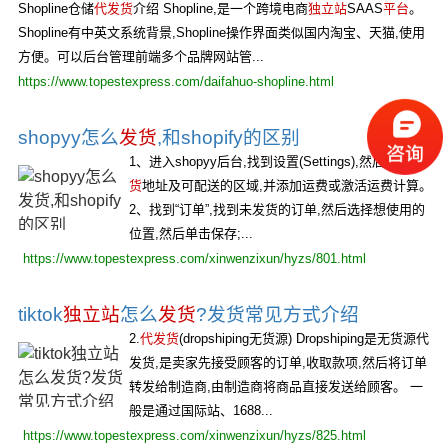
Shopline仓储
代发货
介绍 Shopline,是一个跨境电商
独立站
SAAS
平台
。
Shopline有中英文系统背景,Shopline操作界面类似国内淘宝、天猫,使用
方便。可以后台管理前端多个品牌网站管...
https://www.topestexpress.com/daifahuo-shopline.html
shopyy怎么
发货
,和shopify的区别
1、进入shopyy后台,找到设置(Settings),然后设置
发
货
地址及可配送的区域,并添加运费或激活运费计算。
2、找到“订单”,找到未发货的订单,然后选择想使用的
位置,然后单击保存;...
https://www.topestexpress.com/xinwenzixun/hyzs/801.html
tiktok
独立站
怎么
发货
?发货常见方式介绍
2.
代发货
(dropshiping无货源) Dropshiping是无货源代
发货,是卖家先接受顾客的订单,收取款项,然后将订单
转发给制造商,由制造商将商品直接发送给顾客。 一
般是通过国际站、1688...
https://www.topestexpress.com/xinwenzixun/hyzs/825.html